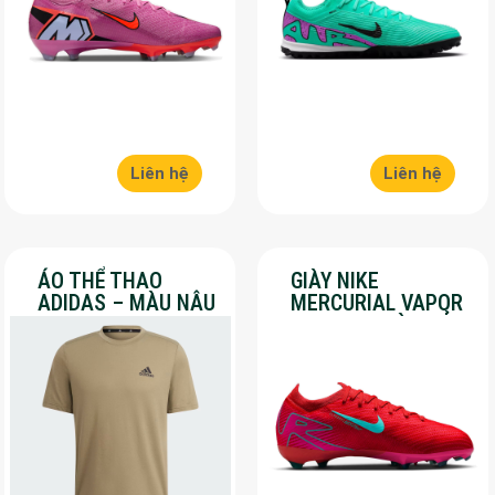
Liên hệ
Liên hệ
ÁO THỂ THAO
GIÀY NIKE
ADIDAS – MÀU NÂU
MERCURIAL VAPOR
– SALE 30%
16 PRO – MÀU ĐỎ –
SALE 30%