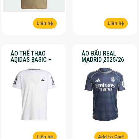
Liên hệ
Liên hệ
ÁO THỂ THAO
ÁO ĐẤU REAL
ADIDAS BASIC –
MADRID 2025/26
MÀU TRẮNG – SALE
SÂN KHÁCH – SALE
70%
50%
Liên hệ
Add to Cart