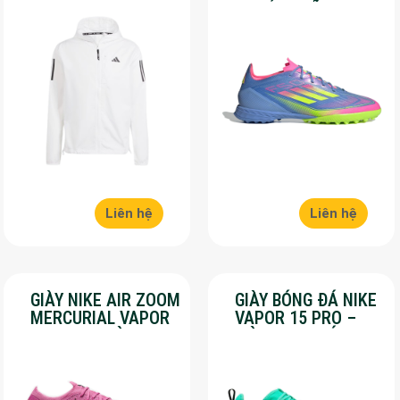
– OWN THE RUN –
– CHÍNH HÃNG –
MÀU TRẮNG
SALE 30%
Liên hệ
Liên hệ
GIÀY NIKE AIR ZOOM
GIÀY BÓNG ĐÁ NIKE
MERCURIAL VAPOR
VAPOR 15 PRO –
16 PRO – MÀU
MÀU XANH LÁ –
HỒNG – SALE 50%
SALE 50%