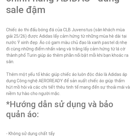
sale đậm
Chiếc áo thi đấu bóng đá của CLB Juvenstus (sân khách mùa 
giải 25/26) được Adidas lấy cảm hứng từ những mùa hè dài tại 
nước Ý xinh đẹp. Áo có gam màu chủ đạo là xanh pastel dị nhẹ 
đi cùng những điểm nhấn vàng và trắng lấy cảm hứng từ lá cờ 
thành phố Turin giúp áo thêm phần nổi bật mỗi khi bạn khoác ra 
sân.

Thêm một yếu tố khác giúp chiếc áo luôn độc đáo là Adidas áp 
dụng Công nghệ AEROREADY để sản xuất chiếc áo giúp thấm 
hút mồ hôi và các chi tiết thêu tinh tế mang đến sự thoải mái và 
*Hướng dẫn sử dụng và bảo 
quản áo:
- Không sử dụng chất tẩy
