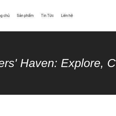
ng chủ
Sản phẩm
Tin Tức
Liên hệ
ers' Haven: Explore, C