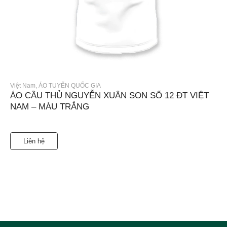
Việt Nam
,
ÁO TUYỂN QUỐC GIA
ÁO CẦU THỦ NGUYỄN XUÂN SON SỐ 12 ĐT VIỆT
NAM – MÀU TRẮNG
Liên hệ