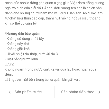
mình của anh là đóng góp quan trọng giúp Việt Nam đăng quang 
ngôi vô địch của giải đấu. Áo thi đấu mang tên anh là phiên bản 
dành cho những người hâm mộ yêu quý Xuân son. Áo được làm 
từ chất liệu thun cao cấp, thấm hút mồ hôi tốt và siêu thoáng 
khí có thể co giãn tốt.

*Hướng dẫn bảo quản
- Không sử dụng chất tẩy

- Không sấy khô

- Không giặt khô

- Ủi với nhiệt độ thấp, dưới 40 độ C

- Giặt bằng nước lạnh

Lưu ý:

Không ngâm trong nước giặt, xả vải quá lâu hoặc ngâm qua 
đêm.

Lật ngược mặt bên trong áo và quần khi giặt và ủi
Sản phẩm trước
Sản phẩm tiếp theo