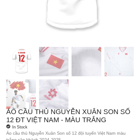
ÁO CẦU THỦ NGUYỄN XUÂN SON SỐ
12 ĐT VIỆT NAM - MÀU TRẮNG
In Stock
Áo cầu thủ Nguyễn Xuân Son số 12 đội tuyển Việt Nam màu
trắng sân khách 2024-2025