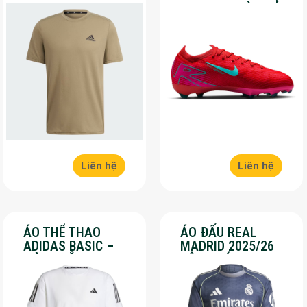
– SALE 30%
16 PRO – MÀU ĐỎ –
SALE 30%
Liên hệ
Liên hệ
ÁO THỂ THAO
ÁO ĐẤU REAL
ADIDAS BASIC –
MADRID 2025/26
MÀU TRẮNG – SALE
SÂN KHÁCH – SALE
70%
50%