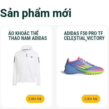
Sản phẩm mới
ÁO KHOÁC THỂ
ADIDAS F50 PRO TF
THAO NAM ADIDAS
CELESTIAL VICTORY
– OWN THE RUN –
– CHÍNH HÃNG –
MÀU TRẮNG
SALE 30%
Liên hệ
Liên hệ