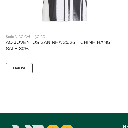
Serie A
,
ÁO CÂU LẠC BỘ
ÁO JUVENTUS SÂN NHÀ 25/26 – CHÍNH HÃNG –
SALE 30%
Liên hệ
Về
Th