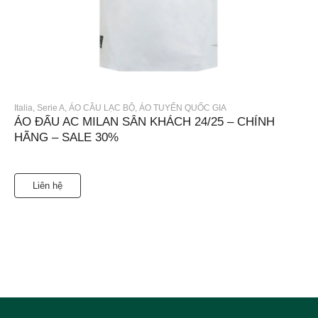
Italia
,
Serie A
,
ÁO CÂU LẠC BỘ
,
ÁO TUYỂN QUỐC GIA
ÁO ĐẤU AC MILAN SÂN KHÁCH 24/25 – CHÍNH
HÃNG – SALE 30%
Liên hệ