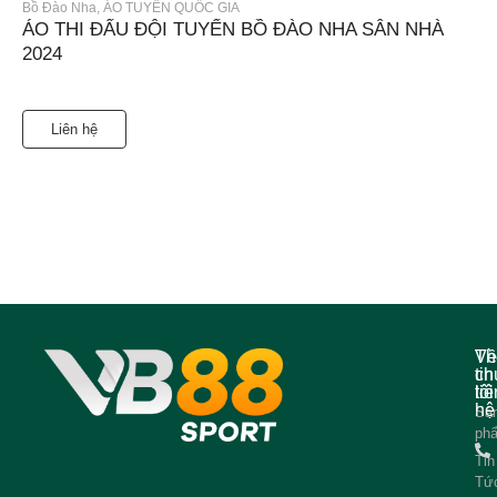
Bồ Đào Nha
,
ÁO TUYỂN QUỐC GIA
ÁO THI ĐẤU ĐỘI TUYỂN BỒ ĐÀO NHA SÂN NHÀ
2024
Liên hệ
Về
Th
ch
tin
tôi
liê
hệ
Sả
ph
Tin
Tứ