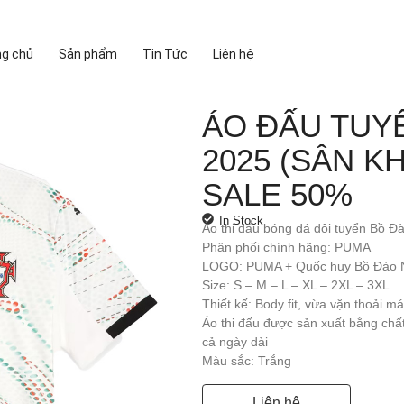
ng chủ
Sản phẩm
Tin Tức
Liên hệ
ÁO ĐẤU TUY
2025 (SÂN KH
SALE 50%
In Stock
Áo thi đấu bóng đá đội tuyển Bồ 
Phân phối chính hãng: PUMA
LOGO: PUMA + Quốc huy Bồ Đào 
Size: S – M – L – XL – 2XL – 3XL
Thiết kế: Body fit, vừa vặn thoải má
Áo thi đấu được sản xuất bằng chất
cả ngày dài
Màu sắc: Trắng
Liên hệ