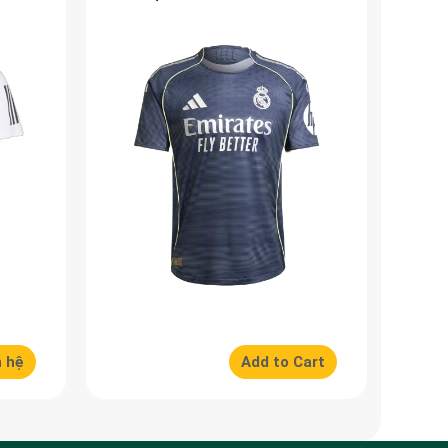
50%
n hệ
Add to Cart