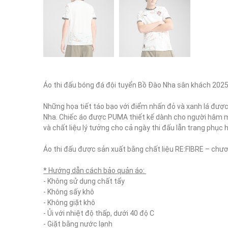
Áo thi đấu bóng đá đội tuyển Bồ Đào Nha sân khách 2025
Những họa tiết táo bạo với điểm nhấn đỏ và xanh lá được
Nha. Chiếc áo được PUMA thiết kế dành cho người hâm mộ,
và chất liệu lý tưởng cho cả ngày thi đấu lẫn trang phục h
Áo thi đấu được sản xuất bằng chất liệu RE:FIBRE – chươ
* Hướng dẫn cách bảo quản áo: 
- Không sử dụng chất tẩy

- Không sấy khô

- Không giặt khô

- Ủi với nhiệt độ thấp, dưới 40 độ C

- Giặt bằng nước lạnh
