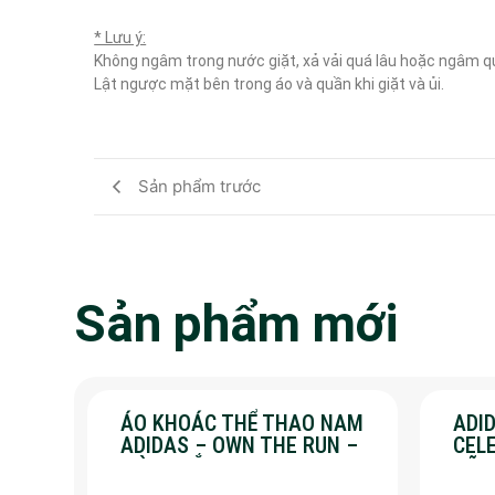
* Lưu ý:
Không ngâm trong nước giặt, xả vải quá lâu hoặc ngâm q
Lật ngược mặt bên trong áo và quần khi giặt và ủi.

Sản phẩm trước
Sản phẩm mới
ÁO KHOÁC THỂ THAO NAM
ADID
ADIDAS – OWN THE RUN –
CEL
MÀU TRẮNG
HÃN