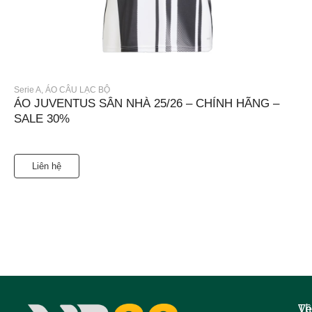
Serie A
,
ÁO CÂU LẠC BỘ
ÁO JUVENTUS SÂN NHÀ 25/26 – CHÍNH HÃNG –
SALE 30%
Liên hệ
Về
Th