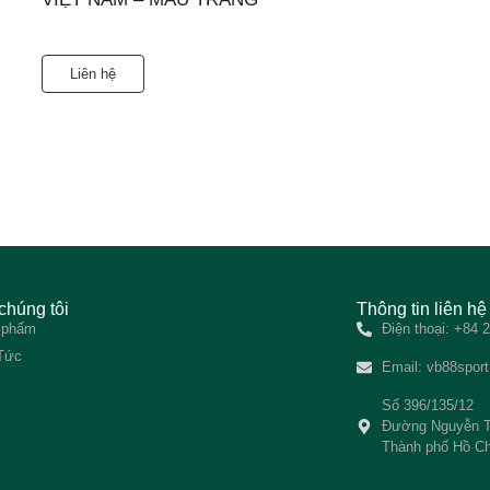
Liên hệ
chúng tôi
Thông tin liên hệ
 phẩm
Điện thoại: +84
 Tức
Email:
vb88spor
Số 396/135/12
Đường Nguyễn T
Thành phố Hồ Ch