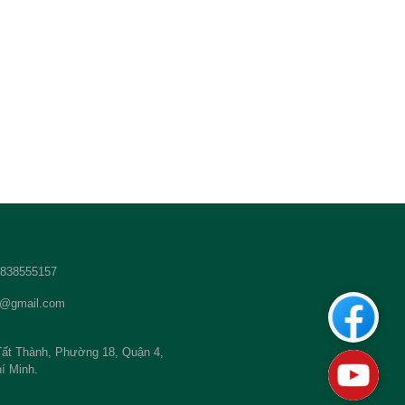
 2838555157
t@gmail.com
Custom
ất Thành, Phường 18, Quận 4,
Youtub
í Minh.