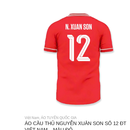
Việt Nam
,
ÁO TUYỂN QUỐC GIA
ÁO CẦU THỦ NGUYỄN XUÂN SON SỐ 12 ĐT
VIỆT NAM – MÀU ĐỎ