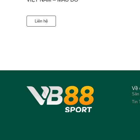
Liên hệ
Về 
Sản
Tin