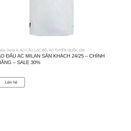
alia
,
Serie A
,
ÁO CÂU LẠC BỘ
,
ÁO TUYỂN QUỐC GIA
ÁO ĐẤU AC MILAN SÂN KHÁCH 24/25 – CHÍNH
HÃNG – SALE 30%
Liên hệ