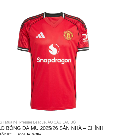
ST Mùa hè
,
Premier League
,
ÁO CÂU LẠC BỘ
ÁO BÓNG ĐÁ MU 2025/26 SÂN NHÀ – CHÍNH
HÃNG – SALE 30%