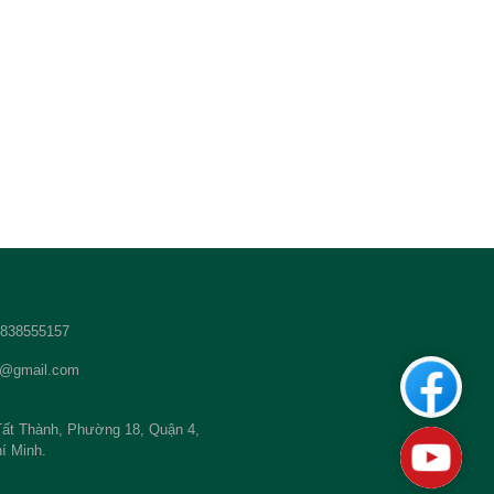
 2838555157
t@gmail.com
Custom
ất Thành, Phường 18, Quận 4,
Youtub
í Minh.