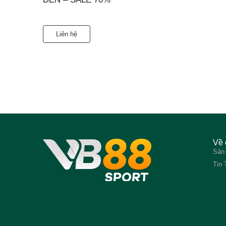
Liên hệ
Về 
Sản
Tin