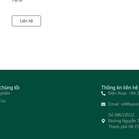
Liên hệ
chúng tôi
Thông tin liên hệ
 phẩm
Điện thoại: +84
 Tức
Email:
vb88spor
Số 396/135/12
Đường Nguyễn T
Thành phố Hồ Ch