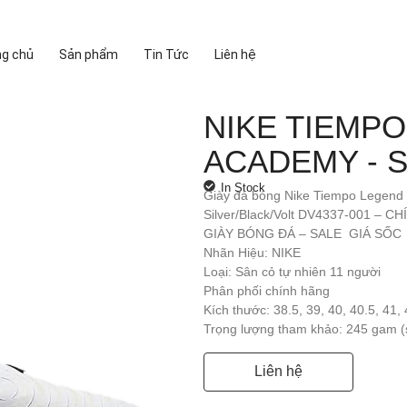
ng chủ
Sản phẩm
Tin Tức
Liên hệ
NIKE TIEMPO
ACADEMY - 
In Stock
Giày đá bóng Nike Tiempo Legend 
Silver/Black/Volt DV4337-001 – 
GIÀY BÓNG ĐÁ – SALE GIÁ SỐC
Nhãn Hiệu: NIKE
Loại: Sân cỏ tự nhiên 11 người
Phân phối chính hãng
Kích thước: 38.5, 39, 40, 40.5, 41, 
Trọng lượng tham khảo: 245 gam (
Liên hệ