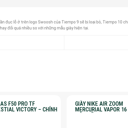
 đục lỗ ở trên logo Swoosh của Tiempo 9 sẽ bị loại bỏ, Tiempo 10 chỉ gi
hay đổi quá nhiều so với những mẫu giày hiện tại.
AS F50 PRO TF
GIÀY NIKE AIR ZOOM
ESTIAL VICTORY – CHÍNH
MERCURIAL VAPOR 16
G – SALE 30%
MÀU HỒNG – SALE 50