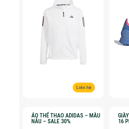
Liên hệ
ÁO THỂ THAO ADIDAS – MÀU
GIÀ
NÂU – SALE 30%
16 
30%