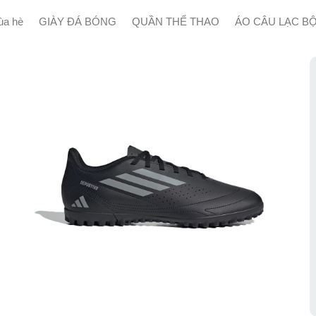
a hè
GIÀY ĐÁ BÓNG
QUẦN THỂ THAO
ÁO CÂU LẠC B