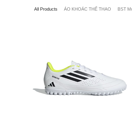
All Products
ÁO KHOÁC THỂ THAO
BST Mù