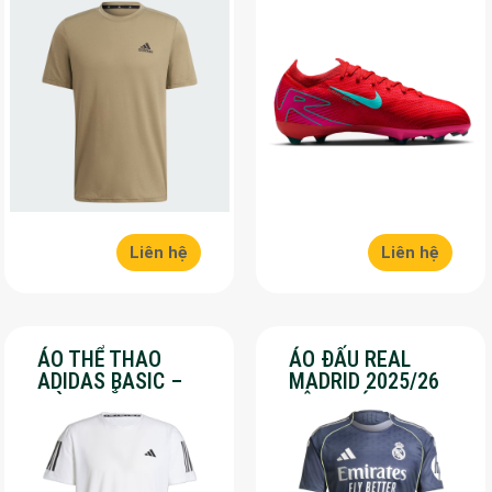
– SALE 30%
16 PRO – MÀU ĐỎ –
SALE 30%
Liên hệ
Liên hệ
ÁO THỂ THAO
ÁO ĐẤU REAL
ADIDAS BASIC –
MADRID 2025/26
MÀU TRẮNG – SALE
SÂN KHÁCH – SALE
70%
50%