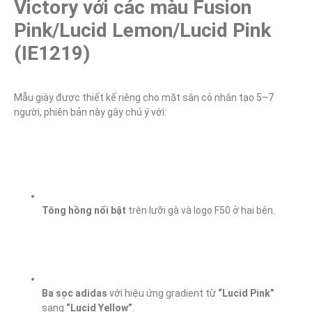
Victory với các màu Fusion 
Pink/Lucid Lemon/Lucid Pink 
(IE1219)
Mẫu giày được thiết kế riêng cho mặt sân cỏ nhân tạo 5–7 
người, phiên bản này gây chú ý với:
Tông hồng nổi bật
 trên lưỡi gà và logo F50 ở hai bên.
Ba sọc adidas
 với hiệu ứng gradient từ 
“Lucid Pink”
sang 
“Lucid Yellow”
.