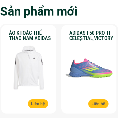
Sản phẩm mới
ÁO KHOÁC THỂ
ADIDAS F50 PRO TF
THAO NAM ADIDAS
CELESTIAL VICTORY
– OWN THE RUN –
– CHÍNH HÃNG –
MÀU TRẮNG
SALE 30%
Liên hệ
Liên hệ