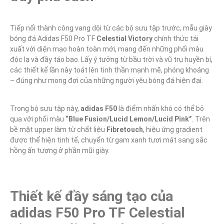
Tiếp nối thành công vang dội từ các bộ sưu tập trước, mẫu giày 
bóng đá Adidas F50 Pro TF 
Celestial Victory 
chính thức tái 
xuất với diện mạo hoàn toàn mới, mang đến những phối màu 
độc lạ và đầy táo bạo. Lấy ý tưởng từ bầu trời và vũ trụ huyền bí, 
các thiết kế lần này toát lên tinh thần mạnh mẽ, phóng khoáng 
– đúng như mong đợi của những người yêu bóng đá hiện đại.
Trong bộ sưu tập này, 
adidas F50
 là điểm nhấn khó có thể bỏ 
qua với phối màu 
“Blue Fusion/Lucid Lemon/Lucid Pink”
. Trên 
bề mặt upper làm từ chất liệu 
Fibretouch
, hiệu ứng gradient 
được thể hiện tinh tế, chuyển từ gam xanh tươi mát sang sắc 
hồng ấn tượng ở phần mũi giày.
Thiết kế đầy sáng tạo của 
adidas F50 Pro TF Celestial 