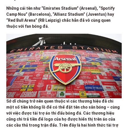
Những cái tên như “Emirates Stadium” (Arsenal), “Spotify
Camp Nou” (Barcelona), “Allianz Stadium” (Juventus) hay
“Red Bull Arena” (RB Leipzig) chắc hẳn đã vô cùng quen
thuộc với fan bóng đá.
Sở dĩ chúng trở nên quen thuộc vì các thương hiệu đã chi
một số tiền khổng lồ để có thể đặt tên cho sân bóng – cùng
với việc được tài trợ áo thi đấu bóng đá. Các thương hiệu
cũng chi trả tiền để logo của họ được hiển thị trên áo của
các cầu thủ trong trận đấu. Trên đây là hai hình thức tài trợ