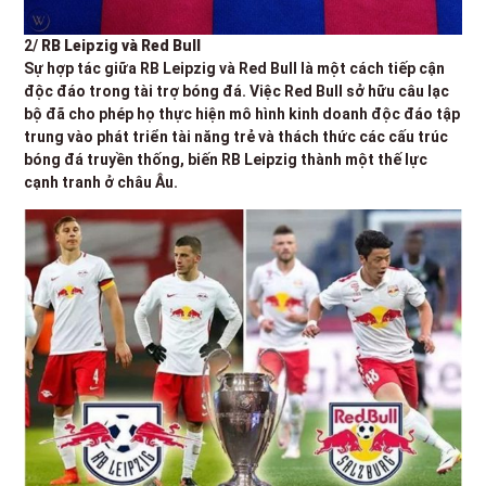
2/
RB Leipzig và Red Bull
Sự hợp tác giữa RB Leipzig và Red Bull là một cách tiếp cận
độc đáo trong tài trợ bóng đá. Việc Red Bull sở hữu câu lạc
bộ đã cho phép họ thực hiện mô hình kinh doanh độc đáo tập
trung vào phát triển tài năng trẻ và thách thức các cấu trúc
bóng đá truyền thống, biến RB Leipzig thành một thế lực
cạnh tranh ở châu Âu.