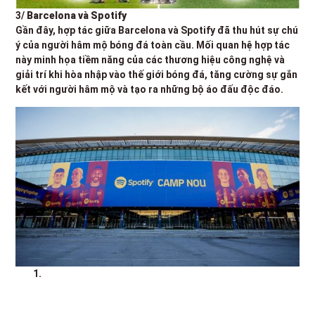
3/
Barcelona và Spotify
Gần đây, hợp tác giữa Barcelona và Spotify đã thu hút sự chú
ý của người hâm mộ bóng đá toàn cầu. Mối quan hệ hợp tác
này minh họa tiềm năng của các thương hiệu công nghệ và
giải trí khi hòa nhập vào thế giới bóng đá, tăng cường sự gắn
kết với người hâm mộ và tạo ra những bộ áo đấu độc đáo.