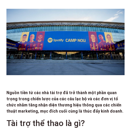
Nguồn tiền từ các nhà tài trợ đã trở thành một phần quan
trọng trong chiến lược của các câu lạc bộ và các đơn vị tổ
chức nhằm tăng nhận diện thương hiệu thông qua các chiến
thuật marketing, mục đích cuối cùng là thúc đẩy kinh doanh.
Tài trợ thể thao là gì?