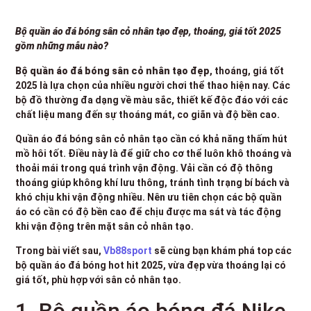
Bộ quần áo đá bóng sân cỏ nhân tạo đẹp
, thoáng, giá tốt 2025
gồm những mẫu nào?
Bộ quần áo đá bóng sân cỏ nhân tạo đẹp
, thoáng, giá tốt
2025 là lựa chọn của nhiều người chơi thể thao hiện nay. Các
bộ đồ thường đa dạng về màu sắc, thiết kế độc đáo với các
chất liệu mang đến sự thoáng mát, co giãn và độ bền cao.
Quần áo đá bóng sân cỏ nhân tạo cần có khả năng thấm hút
mồ hôi tốt. Điều này là để giữ cho cơ thể luôn khô thoáng và
thoải mái trong quá trình vận động. Vải cần có độ thông
thoáng giúp không khí lưu thông, tránh tình trạng bí bách và
khó chịu khi vận động nhiều. Nên ưu tiên chọn các bộ quần
áo có cần có độ bền cao để chịu được ma sát và tác động
khi vận động trên mặt sân cỏ nhân tạo.
Trong bài viết sau,
Vb88sport
sẽ cùng bạn khám phá top các
bộ quần áo đá bóng hot hit 2025, vừa đẹp vừa thoáng lại có
giá tốt, phù hợp với sân cỏ nhân tạo.
1. Bộ quần áo bóng đá Nike