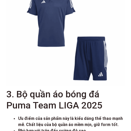
3. Bộ quần áo bóng đá
Puma Team LIGA 2025
Ưu điểm của sản phẩm này là kiểu dáng thể thao mạnh
mẽ. Chất liệu của bộ quần áo mềm mịn, giữ form tốt.
Phù hợp với trận đấu cường độ cao.