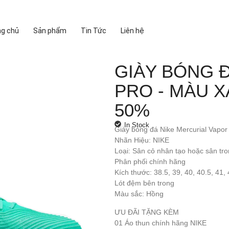
ng chủ
Sản phẩm
Tin Tức
Liên hệ
GIÀY BÓNG Đ
PRO - MÀU X
50%
In Stock
Giày bóng đá Nike Mercurial Vapor
Nhãn Hiệu: NIKE
Loại: Sân cỏ nhân tạo hoặc sân tr
Phân phối chính hãng
Kích thước: 38.5, 39, 40, 40.5, 41, 
Lót đệm bên trong
Màu sắc: Hồng
ƯU ĐÃI TẶNG KÈM
01 Áo thun chính hãng NIKE