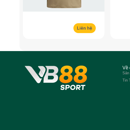
Liên hệ
Về 
Sản
Tin