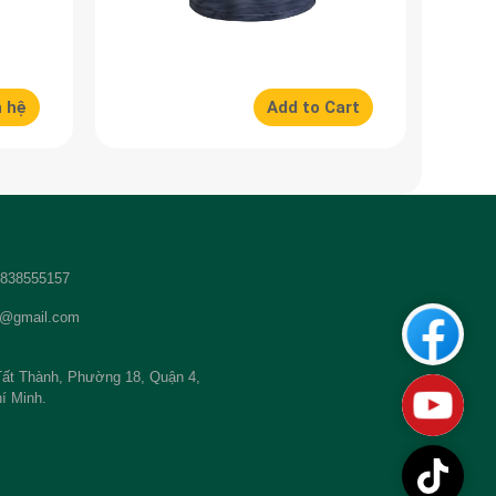
n hệ
Add to Cart
 2838555157
t@gmail.com
Custom
ất Thành, Phường 18, Quận 4,
Youtub
í Minh.
TikTok