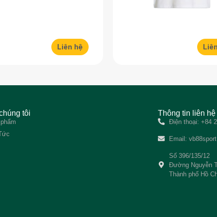
Liên hệ
Liê
chúng tôi
Thông tin liên hệ
 phẩm
Điện thoại: +84
 Tức
Email:
vb88spor
Số 396/135/12
Đường Nguyễn T
Thành phố Hồ Ch