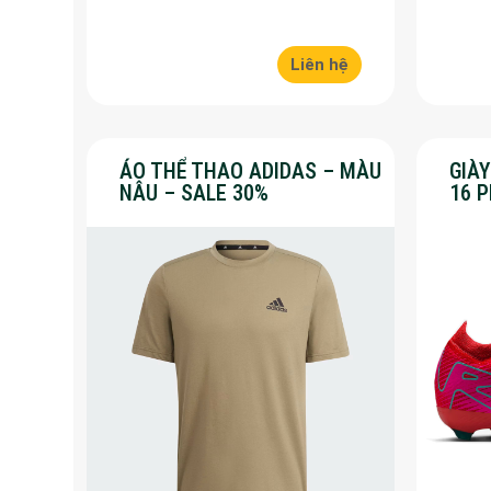
Liên hệ
ÁO THỂ THAO ADIDAS – MÀU
GIÀ
NÂU – SALE 30%
16 
30%