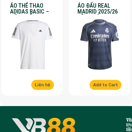
ÁO THỂ THAO
ÁO ĐẤU REAL
ADIDAS BASIC –
MADRID 2025/26
MÀU TRẮNG – SALE
SÂN KHÁCH – SALE
70%
50%
Liên hệ
Add to Cart
Về
Th
ch
tin
tôi
liê