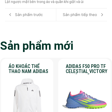
Lật ngược mặt bên trong áo và quần khi giặt và ủi
Sản phẩm trước
Sản phẩm tiếp theo
Sản phẩm mới
ÁO KHOÁC THỂ
ADIDAS F50 PRO TF
THAO NAM ADIDAS
CELESTIAL VICTORY
– OWN THE RUN –
– CHÍNH HÃNG –
MÀU TRẮNG
SALE 30%