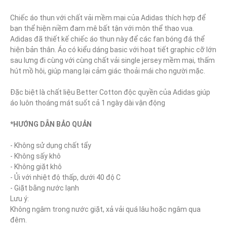
Chiếc áo thun với chất vải mềm mại của Adidas thích hợp để 
bạn thể hiện niềm đam mê bất tận với môn thể thao vua.

Adidas đã thiết kế chiếc áo thun này để các fan bóng đá thể 
hiện bản thân. Áo có kiểu dáng basic với hoạt tiết graphic cỡ lớn 
sau lưng đi cùng với cùng chất vải single jersey mềm mại, thấm 
hút mồ hôi, giúp mang lại cảm giác thoải mái cho người mặc.

Đặc biệt là chất liệu Better Cotton độc quyền của Adidas giúp 
áo luôn thoáng mát suốt cả 1 ngày dài vận động

*HƯỚNG DẪN BẢO QUẢN
- Không sử dụng chất tẩy

- Không sấy khô

- Không giặt khô

- Ủi với nhiệt độ thấp, dưới 40 độ C

- Giặt bằng nước lạnh

Lưu ý:

Không ngâm trong nước giặt, xả vải quá lâu hoặc ngâm qua 
đêm.
