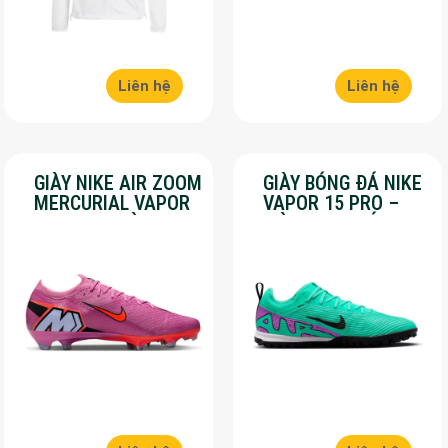
Liên hệ
Liên hệ
GIÀY NIKE AIR ZOOM
GIÀY BÓNG ĐÁ NIKE
MERCURIAL VAPOR
VAPOR 15 PRO –
16 PRO – MÀU
MÀU XANH LÁ –
HỒNG – SALE 50%
SALE 50%