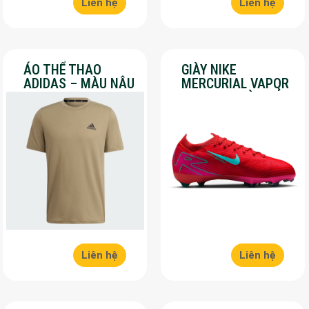
Liên hệ
Liên hệ
ÁO THỂ THAO
GIÀY NIKE
ADIDAS – MÀU NÂU
MERCURIAL VAPOR
– SALE 30%
16 PRO – MÀU ĐỎ –
SALE 30%
Liên hệ
Liên hệ