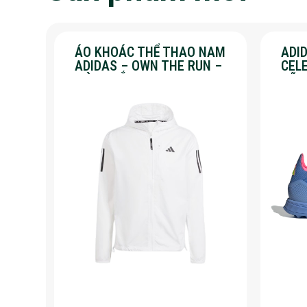
ÁO KHOÁC THỂ THAO NAM
ADID
ADIDAS – OWN THE RUN –
CEL
MÀU TRẮNG
HÃN