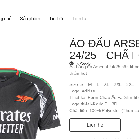
ng chủ
Sản phẩm
Tin Tức
Liên hệ
ÁO ĐẤU ARS
24/25 - CHẤ
In Stock
Áo bóng đá Arsenal 24/25 sân khác
thấm hút
Size: S – M – L – XL – 2XL – 3XL
Logo: Adidas
Thiết kế: Form Châu Âu và Slim-fi
Logo thiết kế đúc PU 3D
Chất liệu: 100% Polyester (Thun Lạ
Liên hệ