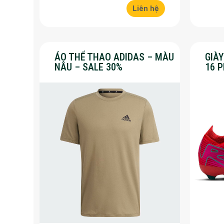
Liên hệ
ÁO THỂ THAO ADIDAS – MÀU
GIÀ
NÂU – SALE 30%
16 
30%