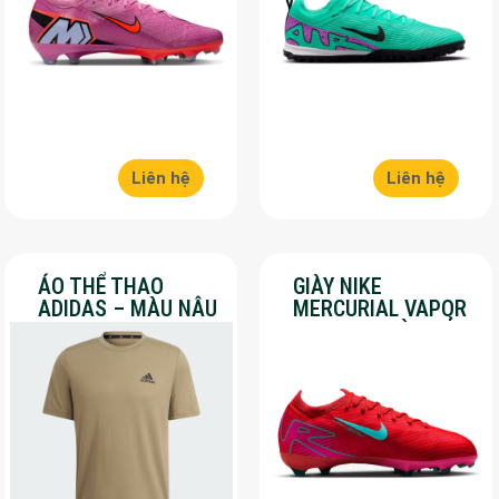
Liên hệ
Liên hệ
ÁO THỂ THAO
GIÀY NIKE
ADIDAS – MÀU NÂU
MERCURIAL VAPOR
– SALE 30%
16 PRO – MÀU ĐỎ –
SALE 30%