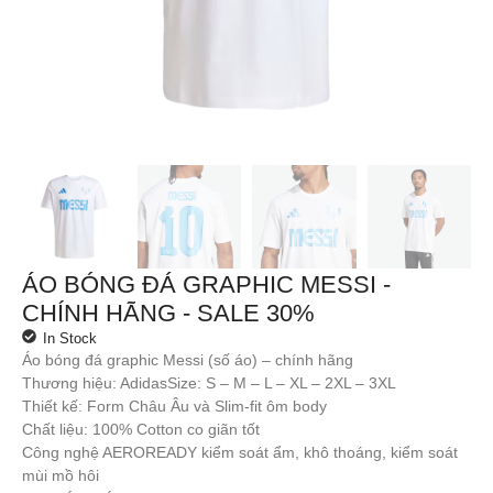
ÁO BÓNG ĐÁ GRAPHIC MESSI -
CHÍNH HÃNG - SALE 30%
In Stock
Áo bóng đá graphic Messi (số áo) – chính hãng
Thương hiệu: AdidasSize: S – M – L – XL – 2XL – 3XL
Thiết kế: Form Châu Âu và Slim-fit ôm body
Chất liệu: 100% Cotton co giãn tốt
Công nghệ AEROREADY kiểm soát ẩm, khô thoáng, kiểm soát
mùi mồ hôi