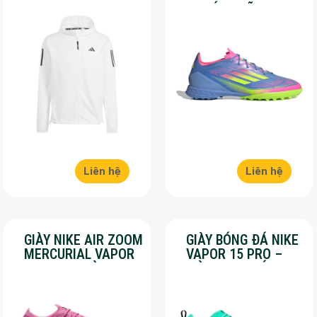
– OWN THE RUN –
– CHÍNH HÃNG –
MÀU TRẮNG
SALE 30%
Liên hệ
Liên hệ
GIÀY NIKE AIR ZOOM
GIÀY BÓNG ĐÁ NIKE
MERCURIAL VAPOR
VAPOR 15 PRO –
16 PRO – MÀU
MÀU XANH LÁ –
HỒNG – SALE 50%
SALE 50%