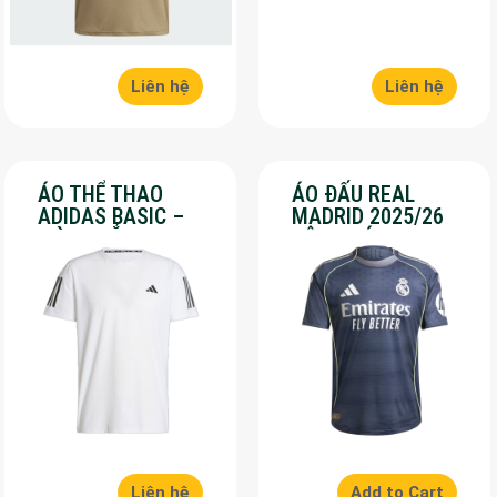
Liên hệ
Liên hệ
ÁO THỂ THAO
ÁO ĐẤU REAL
ADIDAS BASIC –
MADRID 2025/26
MÀU TRẮNG – SALE
SÂN KHÁCH – SALE
70%
50%
Liên hệ
Add to Cart