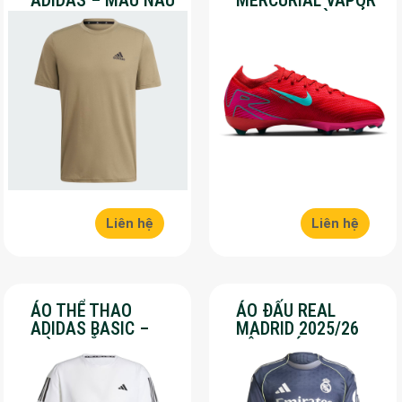
– SALE 30%
16 PRO – MÀU ĐỎ –
SALE 30%
Liên hệ
Liên hệ
ÁO THỂ THAO
ÁO ĐẤU REAL
ADIDAS BASIC –
MADRID 2025/26
MÀU TRẮNG – SALE
SÂN KHÁCH – SALE
70%
50%