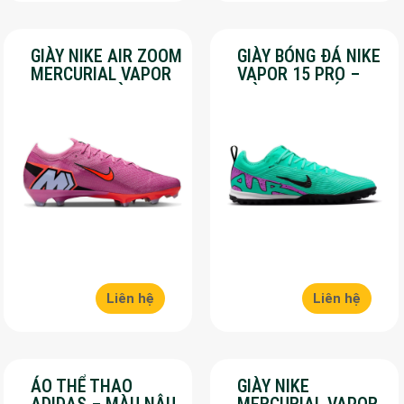
GIÀY NIKE AIR ZOOM
GIÀY BÓNG ĐÁ NIKE
MERCURIAL VAPOR
VAPOR 15 PRO –
16 PRO – MÀU
MÀU XANH LÁ –
HỒNG – SALE 50%
SALE 50%
Liên hệ
Liên hệ
ÁO THỂ THAO
GIÀY NIKE
ADIDAS – MÀU NÂU
MERCURIAL VAPOR