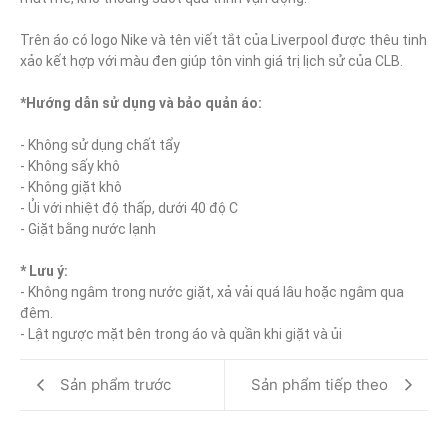
Trên áo có logo Nike và tên viết tắt của Liverpool được thêu tinh 
xảo kết hợp với màu đen giúp tôn vinh giá trị lịch sử của CLB.

*Hướng dẫn sử dụng và bảo quản áo:
- Không sử dụng chất tẩy

- Không sấy khô

- Không giặt khô

- Ủi với nhiệt độ thấp, dưới 40 độ C

- Giặt bằng nước lạnh

* Lưu ý:
- Không ngâm trong nước giặt, xả vải quá lâu hoặc ngâm qua 
đêm.

- Lật ngược mặt bên trong áo và quần khi giặt và ủi
Sản phẩm trước
Sản phẩm tiếp theo