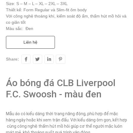
Size: S – M – L – XL – 2XL – 3XL
Thiết kế: Form Regular và Slim-fit ôm body
Với công nghệ thoáng khí, kiểm soát độ ẩm, thấm hút mồ hôi và
co giãn tốt
Màu sắc: Đen
Liên hệ
Share:
Áo bóng đá CLB Liverpool 
F.C. Swoosh - màu đen
Mẫu áo có kiểu dáng thời trang năng động, phù hợp để mặc 
hàng ngày hoặc khi xem trận đấu. Với kiểu dáng ôm gọn, kết hợp 
 cùng công nghệ thấm hút mồ hôi giúp cơ thể người mặc luôn 
mát mẻ, khô thoáng suốt quá trình vận động.
