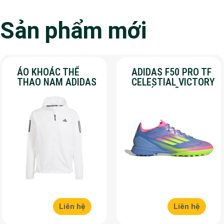
Sản phẩm mới
ÁO KHOÁC THỂ
ADIDAS F50 PRO TF
THAO NAM ADIDAS
CELESTIAL VICTORY
– OWN THE RUN –
– CHÍNH HÃNG –
MÀU TRẮNG
SALE 30%
Liên hệ
Liên hệ