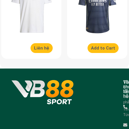
Liên hệ
Add to Cart
Về
Th
ch
tin
tôi
liê
hệ
Sả
ph
Tin
Tứ