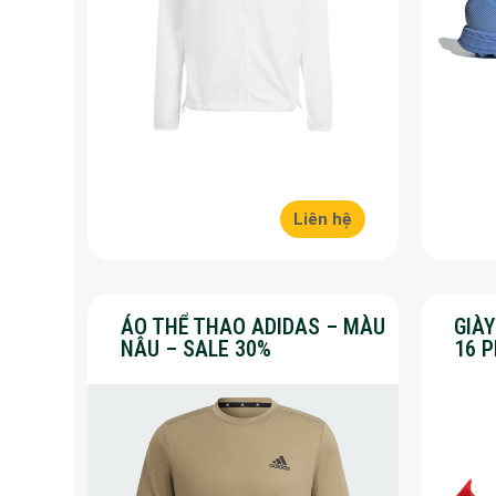
Liên hệ
ÁO THỂ THAO ADIDAS – MÀU
GIÀ
NÂU – SALE 30%
16 
30%