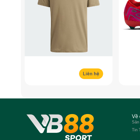
Liên hệ
Về 
Sản
Tin