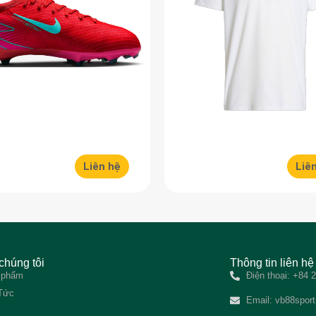
Liên hệ
Liê
chúng tôi
Thông tin liên hệ
 phẩm
Điện thoại: +84
 Tức
Email:
vb88spor