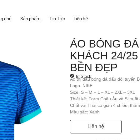
ng chủ
Sản phẩm
Tin Tức
Liên hệ
ÁO BÓNG ĐÁ
KHÁCH 24/25
BỀN ĐẸP
In Stock
Áo thi đấu bóng đá đấu đội tuyển B
Logo: NIKE
Size: S – M – L – XL – 2XL – 3XL
Thiết kế: Form Châu Âu và Slim-fi
Chất vải Thái co giãn 4 chiều, thấ
Màu sắc: Xanh
Liên hệ