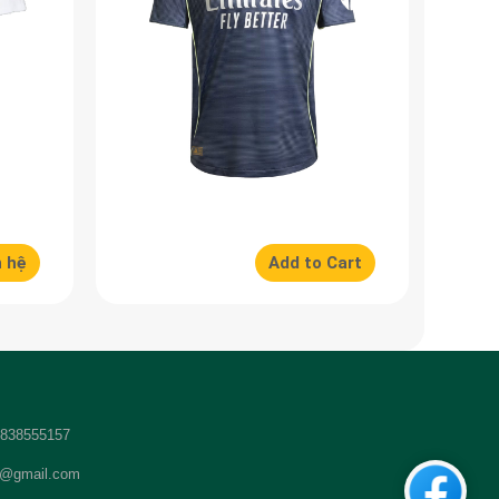
n hệ
Add to Cart
 2838555157
t@gmail.com
Custom