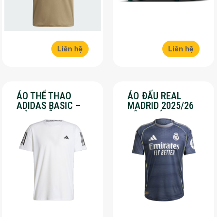
Liên hệ
Liên hệ
ÁO THỂ THAO
ÁO ĐẤU REAL
ADIDAS BASIC –
MADRID 2025/26
MÀU TRẮNG – SALE
SÂN KHÁCH – SALE
70%
50%