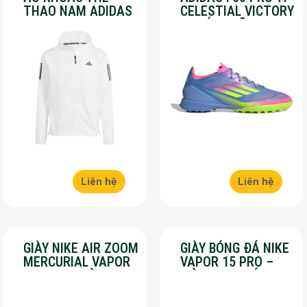
THAO NAM ADIDAS
CELESTIAL VICTORY
– OWN THE RUN –
– CHÍNH HÃNG –
MÀU TRẮNG
SALE 30%
Liên hệ
Liên hệ
GIÀY NIKE AIR ZOOM
GIÀY BÓNG ĐÁ NIKE
MERCURIAL VAPOR
VAPOR 15 PRO –
16 PRO – MÀU
MÀU XANH LÁ –
HỒNG – SALE 50%
SALE 50%