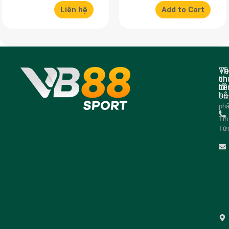
Liên hệ
Add to Cart
Về
Th
ch
tin
tôi
liê
hệ
Sả
ph
Tin
Tứ