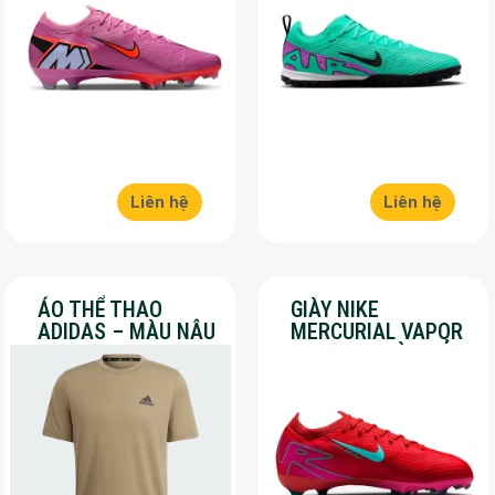
Liên hệ
Liên hệ
ÁO THỂ THAO
GIÀY NIKE
ADIDAS – MÀU NÂU
MERCURIAL VAPOR
– SALE 30%
16 PRO – MÀU ĐỎ –
SALE 30%