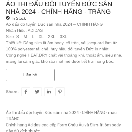
ÁO THI ĐẤU ĐỘI TUYỂN ĐỨC SÂN
NHÀ 2024 - CHÍNH HÃNG - TRẮNG
In Stock
Áo đấu độ tuyển Đức sân nhà 2024 – CHÍNH HÃNG
Nhãn Hiệu: ADIDAS
Size: S – M – L – XL – 2XL – 3XL
Thiết kế: Dáng slim fit ôm body, cổ tròn, vải jacquard làm từ
100% polyester tái chế, huy hiệu đội tuyển Đức in nhiệt
Công nghệ HEAT.DRY chất vải thoáng khí, thoát ẩm, siêu nhẹ,
mang lại cảm giác khô ráo mát mẻ dưới tiết trời nóng bức.
Liên hệ
Share:
Áo thi đấu đội tuyển Đức sân nhà 2024 - CHÍNH HÃNG - màu 
TRẮNG

Chính hang Adidas cao cấp Form Châu Âu và Slim-fit ôm body 
đầy đủ kích thước
