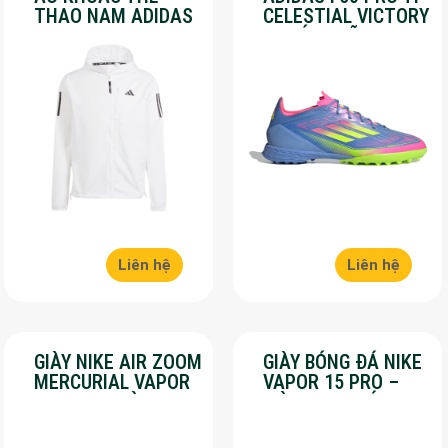
THAO NAM ADIDAS
CELESTIAL VICTORY
– OWN THE RUN –
– CHÍNH HÃNG –
MÀU TRẮNG
SALE 30%
Liên hệ
Liên hệ
GIÀY NIKE AIR ZOOM
GIÀY BÓNG ĐÁ NIKE
MERCURIAL VAPOR
VAPOR 15 PRO –
16 PRO – MÀU
MÀU XANH LÁ –
HỒNG – SALE 50%
SALE 50%