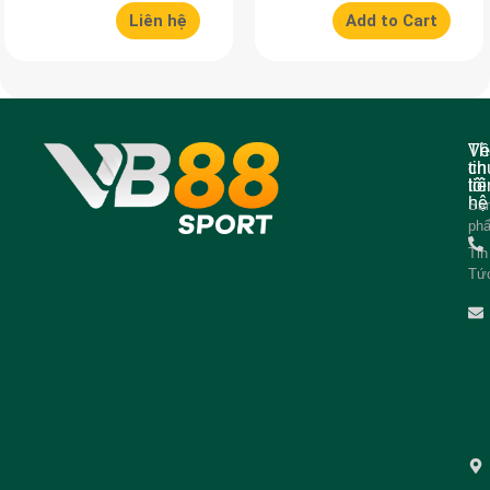
Liên hệ
Add to Cart
Về
Th
ch
tin
tôi
liê
hệ
Sả
ph
Tin
Tứ