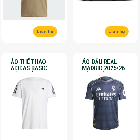
Liên hệ
Liên hệ
ÁO THỂ THAO
ÁO ĐẤU REAL
ADIDAS BASIC –
MADRID 2025/26
MÀU TRẮNG – SALE
SÂN KHÁCH – SALE
70%
50%