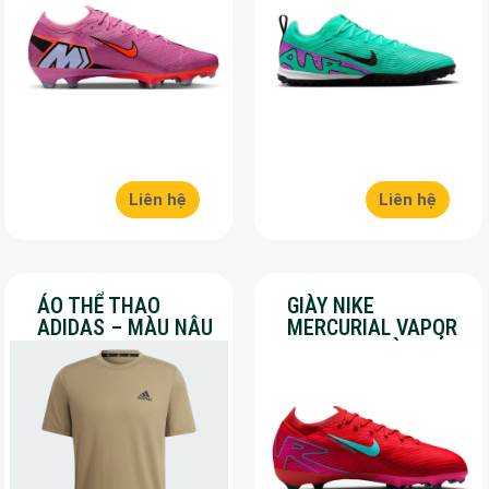
Liên hệ
Liên hệ
ÁO THỂ THAO
GIÀY NIKE
ADIDAS – MÀU NÂU
MERCURIAL VAPOR
– SALE 30%
16 PRO – MÀU ĐỎ –
SALE 30%