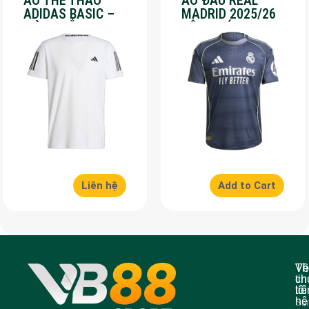
ÁO THỂ THAO
ÁO ĐẤU REAL
ADIDAS BASIC –
MADRID 2025/26
MÀU TRẮNG – SALE
SÂN KHÁCH – SALE
70%
50%
Liên hệ
Add to Cart
Về
Th
ch
tin
tôi
liê
hệ
Sả