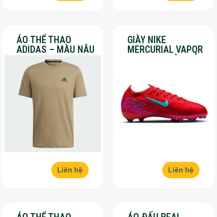
ÁO THỂ THAO
GIÀY NIKE
ADIDAS – MÀU NÂU
MERCURIAL VAPOR
– SALE 30%
16 PRO – MÀU ĐỎ –
SALE 30%
Liên hệ
Liên hệ