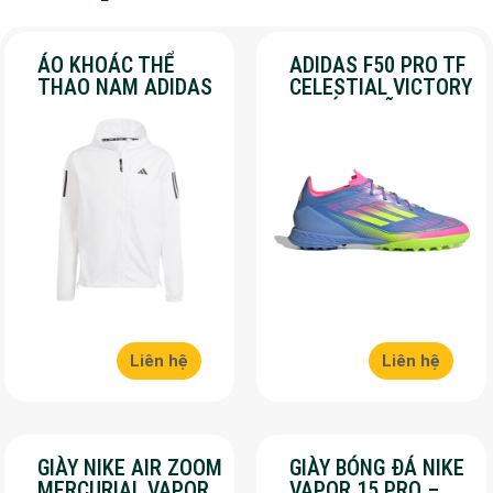
ÁO KHOÁC THỂ
ADIDAS F50 PRO TF
THAO NAM ADIDAS
CELESTIAL VICTORY
– OWN THE RUN –
– CHÍNH HÃNG –
MÀU TRẮNG
SALE 30%
Liên hệ
Liên hệ
GIÀY NIKE AIR ZOOM
GIÀY BÓNG ĐÁ NIKE
MERCURIAL VAPOR
VAPOR 15 PRO –