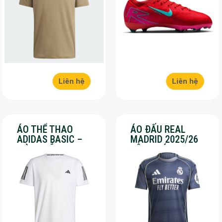
Liên hệ
Liên hệ
ÁO THỂ THAO
ÁO ĐẤU REAL
ADIDAS BASIC –
MADRID 2025/26
MÀU TRẮNG – SALE
SÂN KHÁCH – SALE
70%
50%