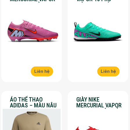
16 PRO – MÀU
MÀU XANH LÁ –
HỒNG – SALE 50%
SALE 50%
Liên hệ
Liên hệ
ÁO THỂ THAO
GIÀY NIKE
ADIDAS – MÀU NÂU
MERCURIAL VAPOR
– SALE 30%
16 PRO – MÀU ĐỎ –
SALE 30%