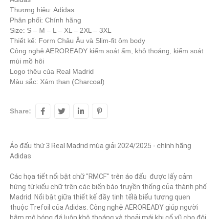
Thương hiệu: Adidas
Phân phối: Chính hãng
Size: S – M – L – XL – 2XL – 3XL
Thiết kế: Form Châu Âu và Slim-fit ôm body
Công nghệ AEROREADY kiểm soát ẩm, khô thoáng, kiểm soát
mùi mồ hôi
Logo thêu của Real Madrid
Màu sắc: Xám than (Charcoal)
Share:
Áo đấu thứ 3 Real Madrid mùa giải 2024/2025 - chính hãng 
Adidas

Các họa tiết nổi bật chữ "RMCF" trên áo đấu  được lấy cảm 
hứng từ kiểu chữ trên các biển báo truyền thống của thành phố 
Madrid. Nổi bật giữa thiết kế đầy tinh tếlà biểu tượng quen 
thuộc Trefoil của Adidas. Công nghệ AEROREADY giúp người 
hâm mộ bóng đá luôn khô thoáng và thoải mái khi cổ vũ cho đội 