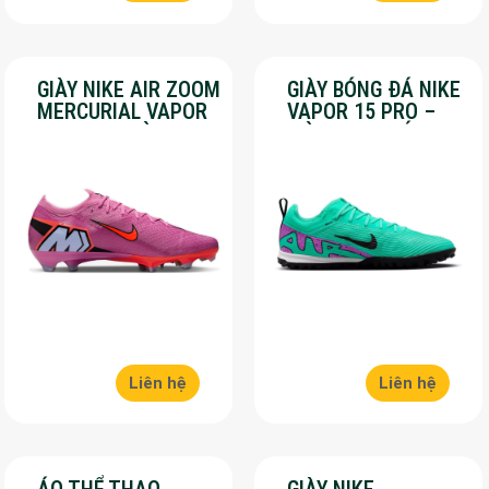
GIÀY NIKE AIR ZOOM
GIÀY BÓNG ĐÁ NIKE
MERCURIAL VAPOR
VAPOR 15 PRO –
16 PRO – MÀU
MÀU XANH LÁ –
HỒNG – SALE 50%
SALE 50%
Liên hệ
Liên hệ