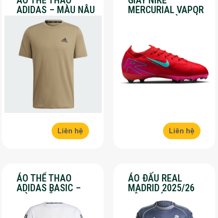
ÁO THỂ THAO
GIÀY NIKE
ADIDAS – MÀU NÂU
MERCURIAL VAPOR
– SALE 30%
16 PRO – MÀU ĐỎ –
SALE 30%
Liên hệ
Liên hệ
ÁO THỂ THAO
ÁO ĐẤU REAL
ADIDAS BASIC –
MADRID 2025/26
MÀU TRẮNG – SALE
SÂN KHÁCH – SALE
70%
50%