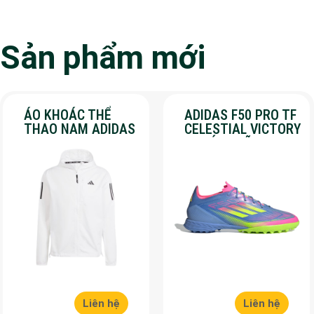
Sản phẩm mới
ÁO KHOÁC THỂ
ADIDAS F50 PRO TF
THAO NAM ADIDAS
CELESTIAL VICTORY
– OWN THE RUN –
– CHÍNH HÃNG –
MÀU TRẮNG
SALE 30%
Liên hệ
Liên hệ