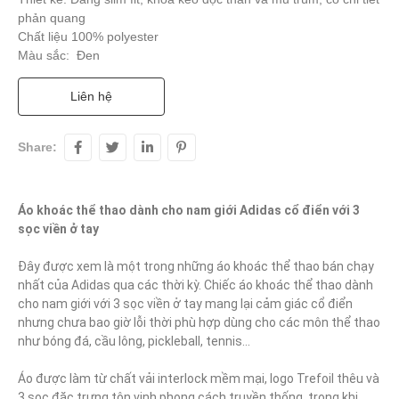
phản quang
Chất liệu 100% polyester
Màu sắc: Đen
Liên hệ
Share:
Áo khoác thể thao dành cho nam giới Adidas cổ điển với 3 
sọc viền ở tay
Đây được xem là một trong những áo khoác thể thao bán chạy 
nhất của Adidas qua các thời kỳ. Chiếc áo khoác thể thao dành 
cho nam giới với 3 sọc viền ở tay mang lại cảm giác cổ điển 
nhưng chưa bao giờ lỗi thời phù hợp dùng cho các môn thể thao 
như bóng đá, cầu lông, pickleball, tennis...

Áo được làm từ chất vải interlock mềm mại, logo Trefoil thêu và 
3 sọc đặc trưng tôn vinh phong cách truyền thống, trong khi 