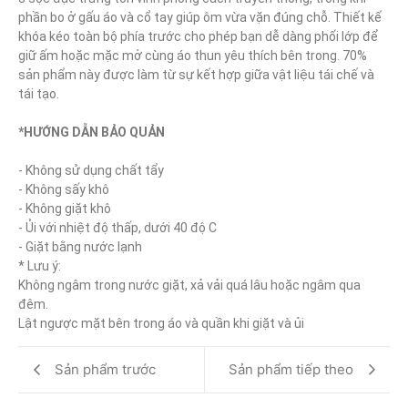
phần bo ở gấu áo và cổ tay giúp ôm vừa vặn đúng chỗ. Thiết kế 
khóa kéo toàn bộ phía trước cho phép bạn dễ dàng phối lớp để 
giữ ấm hoặc mặc mở cùng áo thun yêu thích bên trong. 70% 
sản phẩm này được làm từ sự kết hợp giữa vật liệu tái chế và 
tái tạo.

*HƯỚNG DẪN BẢO QUẢN
- Không sử dụng chất tẩy

- Không sấy khô

- Không giặt khô

- Ủi với nhiệt độ thấp, dưới 40 độ C

- Giặt bằng nước lạnh

* Lưu ý:

Không ngâm trong nước giặt, xả vải quá lâu hoặc ngâm qua 
đêm.

Lật ngược mặt bên trong áo và quần khi giặt và ủi
Sản phẩm trước
Sản phẩm tiếp theo