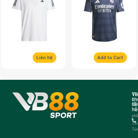
Liên hệ
Add to Cart
Về
Th
ch
tin
tôi
liê
hệ
Sả
ph
Tin
Tứ