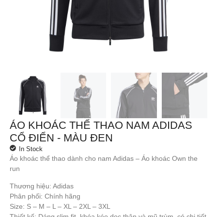
ÁO KHOÁC THỂ THAO NAM ADIDAS
CỔ ĐIỂN - MÀU ĐEN
In Stock
Áo khoác thể thao dành cho nam Adidas – Áo khoác Own the
run
Thương hiệu: Adidas
Phân phối: Chính hãng
Size: S – M – L – XL – 2XL – 3XL
Thiết kế: Dáng slim fit, khóa kéo dọc thân và mũ trùm, có chi tiết