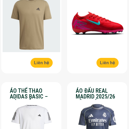
SALE 30%
Liên hệ
Liên hệ
ÁO THỂ THAO
ÁO ĐẤU REAL
ADIDAS BASIC –
MADRID 2025/26
MÀU TRẮNG – SALE
SÂN KHÁCH – SALE
70%
50%