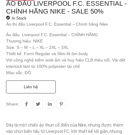
ÁO ĐẤU LIVERPOOL F.C. ESSENTIAL -
CHÍNH HÃNG NIKE - SALE 50%
In Stock
Áo thi đấu Liverpool F.C. Essential – Chính hãng Nike
Áo đấu Liverpool F.C. Essential – CHÍNH HÃNG
Thương hiệu: NIKE
Size: S – M – L – XL – 2XL – 3XL
Thiết kế: Form Regular và Slim-fit ôm body
Với công nghệ kiểm soát ẩm và huy hiệu CLB thêu nổi. Vải dệt
interlock làm từ 100% polyester tái chế
Màu sắc: ĐỎ
Liên hệ
Share:
Đây là một chiếc áo thun cổ điển của Nike, nhưng được thêm 
vào chút biến tấu từ Liverpool F.C. Với thiết kế tối giản, nhưng 