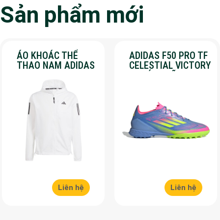
Sản phẩm mới
ÁO KHOÁC THỂ
ADIDAS F50 PRO TF
THAO NAM ADIDAS
CELESTIAL VICTORY
– OWN THE RUN –
– CHÍNH HÃNG –
MÀU TRẮNG
SALE 30%
Liên hệ
Liên hệ