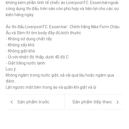
không kém phần tinh tế chiếc áo Liverpool F.C. Essential ngoài 
công dụng thi đấu trên sân còn phù hợp và tiện lợi cho các sự 
kiện hàng ngày.

Áo thi đấu Liverpool F.C. Essential - Chính hãng Nike Form Châu 
Âu và Slim-fit ôm body đầy đủ kích thước

- Không sử dụng chất tẩy

- Không sấy khô

- Không giặt khô

- Ủi với nhiệt độ thấp, dưới 40 độ C

- Giặt bằng nước lạnh

Lưu ý:

Không ngâm trong nước giặt, xả vải quá lâu hoặc ngâm qua 
đêm.

Lật ngược mặt bên trong áo và quần khi giặt và ủi
Sản phẩm trước
Sản phẩm tiếp theo