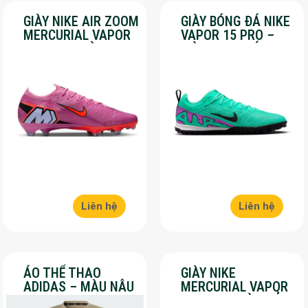
GIÀY NIKE AIR ZOOM
GIÀY BÓNG ĐÁ NIKE
MERCURIAL VAPOR
VAPOR 15 PRO –
16 PRO – MÀU
MÀU XANH LÁ –
HỒNG – SALE 50%
SALE 50%
Liên hệ
Liên hệ
ÁO THỂ THAO
GIÀY NIKE
ADIDAS – MÀU NÂU
MERCURIAL VAPOR
– SALE 30%
16 PRO – MÀU ĐỎ –