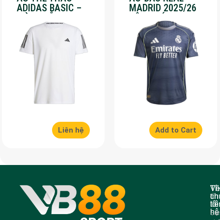
ADIDAS BASIC –
MADRID 2025/26
MÀU TRẮNG – SALE
SÂN KHÁCH – SALE
70%
50%
Liên hệ
Add to Cart
Về
Th
ch
tin
tôi
liê
hệ
Sả