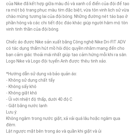
của Nike đã kết hợp giữa màu đỏ và xanh cổ điển của đội để tạo 
ra một bộ trang phục màu tím đặc biệt, vừa tôn vinh lịch sử vừa 
chào mừng tương lai của đội bóng. Những đường nét táo bạo ở 
phần hông và các chi tiết độc đáo khác giúp người hâm mộ tôn 
vinh tinh thần của đội bóng.

Chiếc áo được Nike sản xuất bằng Công nghệ Nike Dri-FIT ADV 
có tác dụng thấm hút mồ hôi độc quyền nhằm mang đến cho 
bạn cảm giác thoải mái nhất giúp tạo cảm hứng mỗi khi ra sân. 
Logo Nike và Logo đội tuyển Anh được thêu tinh xảo.

*Hướng dẫn sử dụng và bảo quản áo:

- Không sử dụng chất tẩy

- Không sấy khô

- Không giặt khô

- Ủi với nhiệt độ thấp, dưới 40 độ C

- Giặt bằng nước lạnh

Lưu ý:

Không ngâm trong nước giặt, xả vải quá lâu hoặc ngâm qua 
đêm.

Lật ngược mặt bên trong áo và quần khi giặt và ủi