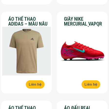
ÁO THỂ THAO
GIÀY NIKE
ADIDAS – MÀU NÂU
MERCURIAL VAPOR
– SALE 30%
16 PRO – MÀU ĐỎ –
SALE 30%
Liên hệ
Liên hệ
ÁO THỂ THAO
ÁO ĐẤU REAL