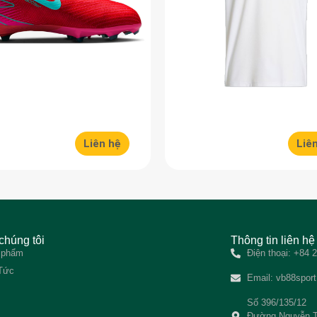
Liên hệ
Liê
chúng tôi
Thông tin liên hệ
 phẩm
Điện thoại: +84
 Tức
Email:
vb88spor
Số 396/135/12
Đường Nguyễn T