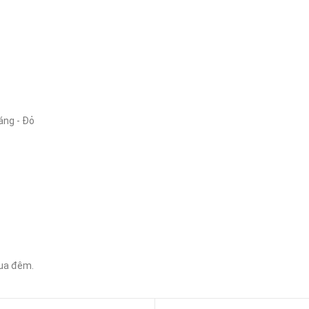
ng - Đỏ

ua đêm.
