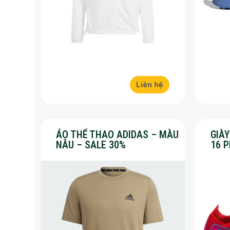
Liên hệ
ÁO THỂ THAO ADIDAS – MÀU
GIÀ
NÂU – SALE 30%
16 
30%