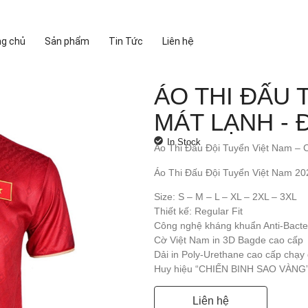
ng chủ
Sản phẩm
Tin Tức
Liên hệ
ÁO THI ĐẤU 
MÁT LẠNH - 
In Stock
Áo Thi Đấu Đội Tuyển Việt Nam – C
Áo Thi Đấu Đội Tuyển Việt Nam 202
Size: S – M – L – XL – 2XL – 3XL
Thiết kế: Regular Fit
Công nghệ kháng khuẩn Anti-Bacteri
Cờ Việt Nam in 3D Bagde cao cấp
Dải in Poly-Urethane cao cấp chạy 
Huy hiệu “CHIẾN BINH SAO VÀNG”
Liên hệ