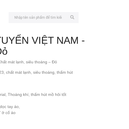
TUYỂN VIỆT NAM -
Đỏ
hất mát lạnh, siêu thoáng – Đỏ
3, chất mát lạnh, siêu thoáng, thấm hút
al, Thoáng khí, thấm hút mồ hôi tốt
dọc tay áo,
 ở cổ áo