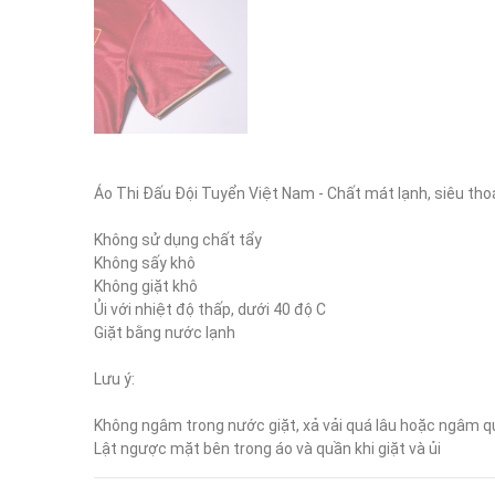
Áo Thi Đấu Đội Tuyển Việt Nam - Chất mát lạnh, siêu thoá
Không sử dụng chất tẩy

Không sấy khô

Không giặt khô

Ủi với nhiệt độ thấp, dưới 40 độ C

Giặt bằng nước lạnh

Lưu ý:

Không ngâm trong nước giặt, xả vải quá lâu hoặc ngâm q
Lật ngược mặt bên trong áo và quần khi giặt và ủi