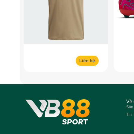
Liên hệ
Về 
Sản
Tin