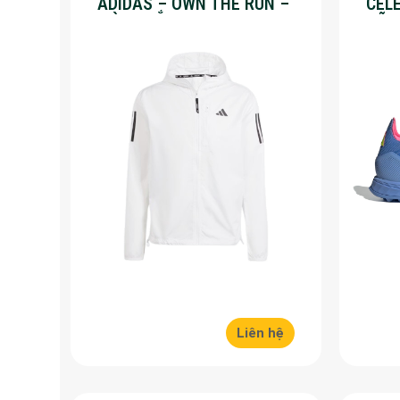
ADIDAS – OWN THE RUN –
CEL
MÀU TRẮNG
HÃN
Liên hệ