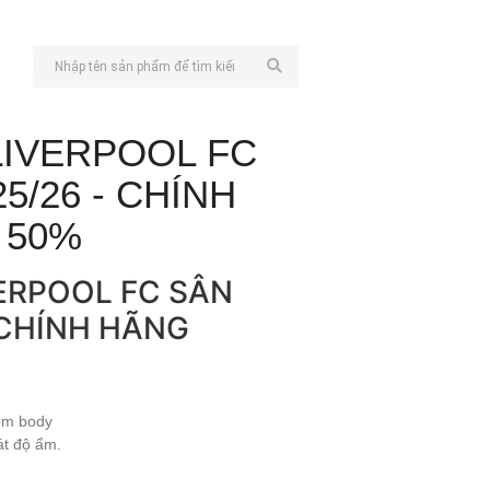
LIVERPOOL FC
5/26 - CHÍNH
 50%
VERPOOL FC SÂN
 CHÍNH HÃNG
 ôm body
át độ ẩm.