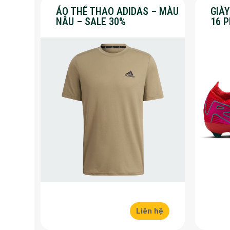
ÁO THỂ THAO ADIDAS – MÀU
GIÀ
NÂU – SALE 30%
16 
30%
Liên hệ