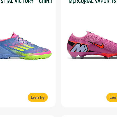
ESTIAL VICTORY – CHÍNH
MERCURIAL VAPOR 16
G – SALE 30%
MÀU HỒNG – SALE 50
Liên hệ
Liê