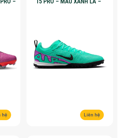
 PRO –
15 PRO – MÀU XANH LÁ –
%
SALE 50%
n hệ
Liên hệ