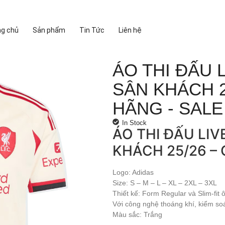
ng chủ
Sản phẩm
Tin Tức
Liên hệ
ÁO THI ĐẤU 
SÂN KHÁCH 2
HÃNG - SALE
In Stock
ÁO THI ĐẤU LI
KHÁCH 25/26 –
Logo: Adidas
Size: S – M – L – XL – 2XL – 3XL
Thiết kế: Form Regular và Slim-fit
Với công nghệ thoáng khí, kiểm so
Màu sắc: Trắng