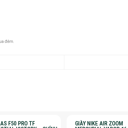
ua đêm.

AS F50 PRO TF
GIÀY NIKE AIR ZOOM