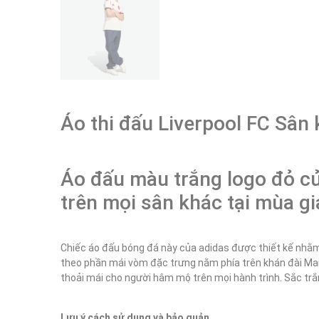
Áo thi đấu Liverpool FC Sân
Áo đấu màu trắng logo đỏ củ
trên mọi sân khác tại mùa gi
Chiếc áo đấu bóng đá này của adidas được thiết kế nhằm t
theo phần mái vòm đặc trưng nằm phía trên khán đài M
thoải mái cho người hâm mộ trên mọi hành trình. Sắc tr
Lưu ý cách sử dụng và bảo quản