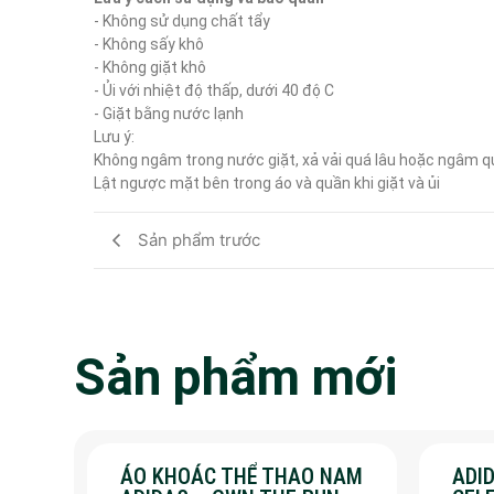
- Không sử dụng chất tẩy

- Không sấy khô

- Không giặt khô

- Ủi với nhiệt độ thấp, dưới 40 độ C

- Giặt bằng nước lạnh

Lưu ý:

Không ngâm trong nước giặt, xả vải quá lâu hoặc ngâm q
Lật ngược mặt bên trong áo và quần khi giặt và ủi
Sản phẩm trước
Sản phẩm mới
ÁO KHOÁC THỂ THAO NAM
ADID