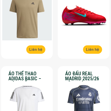
Liên hệ
Liên hệ
ÁO THỂ THAO
ÁO ĐẤU REAL
ADIDAS BASIC –
MADRID 2025/26
MÀU TRẮNG – SALE
SÂN KHÁCH – SALE
70%
50%