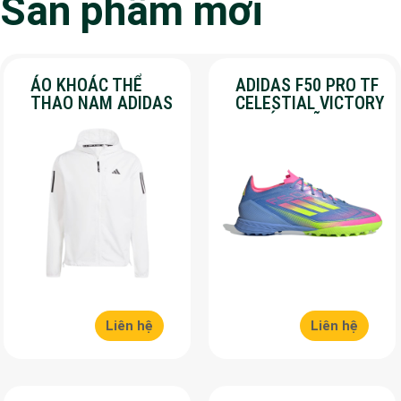
Sản phẩm mới
ÁO KHOÁC THỂ
ADIDAS F50 PRO TF
THAO NAM ADIDAS
CELESTIAL VICTORY
– OWN THE RUN –
– CHÍNH HÃNG –
MÀU TRẮNG
SALE 30%
Liên hệ
Liên hệ