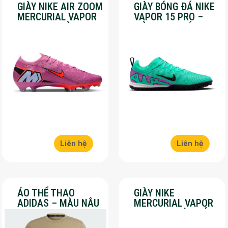
GIÀY NIKE AIR ZOOM
GIÀY BÓNG ĐÁ NIKE
MERCURIAL VAPOR
VAPOR 15 PRO –
16 PRO – MÀU
MÀU XANH LÁ –
HỒNG – SALE 50%
SALE 50%
Liên hệ
Liên hệ
ÁO THỂ THAO
GIÀY NIKE
ADIDAS – MÀU NÂU
MERCURIAL VAPOR
– SALE 30%
16 PRO – MÀU ĐỎ –
SALE 30%