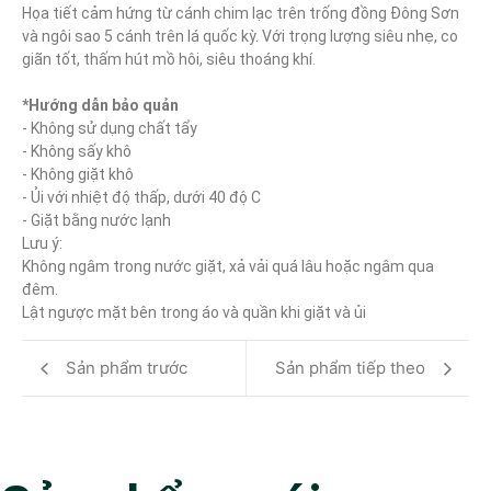
Họa tiết cảm hứng từ cánh chim lạc trên trống đồng Đông Sơn 
và ngôi sao 5 cánh trên lá quốc kỳ. Với trọng lượng siêu nhẹ, co 
giãn tốt, thấm hút mồ hôi, siêu thoáng khí.

*Hướng dẫn bảo quản
- Không sử dụng chất tẩy

- Không sấy khô

- Không giặt khô

- Ủi với nhiệt độ thấp, dưới 40 độ C

- Giặt bằng nước lạnh

Lưu ý:

Không ngâm trong nước giặt, xả vải quá lâu hoặc ngâm qua 
đêm.

Lật ngược mặt bên trong áo và quần khi giặt và ủi
Sản phẩm trước
Sản phẩm tiếp theo