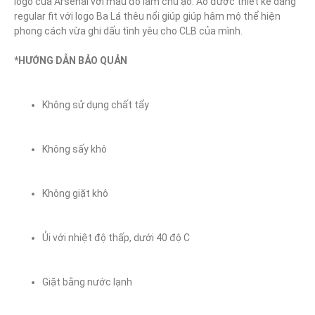
logo của Arsenal với màu đỏ làm chủ ạo. Áo được thiết kế dáng 
regular fit với logo Ba Lá thêu nổi giúp giúp hâm mộ thể hiện 
phong cách vừa ghi dấu tình yêu cho CLB của mình.

*HƯỚNG DẪN BẢO QUẢN
Không sử dụng chất tẩy
Không sấy khô
Không giặt khô
Ủi với nhiệt độ thấp, dưới 40 độ C
Giặt bằng nước lạnh