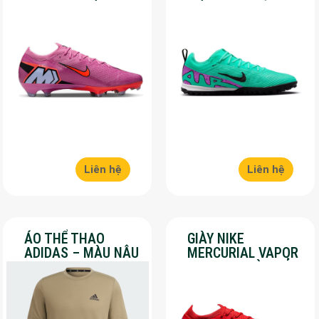
16 PRO – MÀU
MÀU XANH LÁ –
HỒNG – SALE 50%
SALE 50%
Liên hệ
Liên hệ
ÁO THỂ THAO
GIÀY NIKE
ADIDAS – MÀU NÂU
MERCURIAL VAPOR
– SALE 30%
16 PRO – MÀU ĐỎ –
SALE 30%