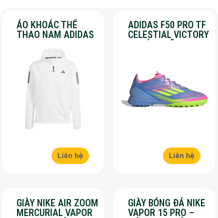
ÁO KHOÁC THỂ
ADIDAS F50 PRO TF
THAO NAM ADIDAS
CELESTIAL VICTORY
– OWN THE RUN –
– CHÍNH HÃNG –
MÀU TRẮNG
SALE 30%
Liên hệ
Liên hệ
GIÀY NIKE AIR ZOOM
GIÀY BÓNG ĐÁ NIKE
MERCURIAL VAPOR
VAPOR 15 PRO –