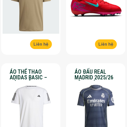
Liên hệ
Liên hệ
ÁO THỂ THAO
ÁO ĐẤU REAL
ADIDAS BASIC –
MADRID 2025/26
MÀU TRẮNG – SALE
SÂN KHÁCH – SALE
70%
50%