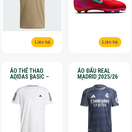
Liên hệ
Liên hệ
ÁO THỂ THAO
ÁO ĐẤU REAL
ADIDAS BASIC –
MADRID 2025/26
MÀU TRẮNG – SALE
SÂN KHÁCH – SALE
70%
50%