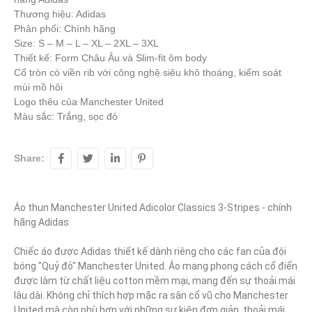
Thương hiệu: Adidas
Phân phối: Chính hãng
Size: S – M – L – XL – 2XL – 3XL
Thiết kế: Form Châu Âu và Slim-fit ôm body
Cổ tròn có viền rib với công nghệ siêu khô thoáng, kiểm soát
mùi mồ hôi
Logo thêu của Manchester United
Màu sắc: Trắng, sọc đỏ
Share:
Áo thun Manchester United Adicolor Classics 3-Stripes - chính 
hãng Adidas

Chiếc áo được Adidas thiết kế dành riêng cho các fan của đội 
bóng "Quỷ đỏ" Manchester United. Áo mang phong cách cổ điển 
được làm từ chất liệu cotton mềm mại, mang đến sự thoải mái 
lâu dài. Không chỉ thích hợp mặc ra sân cổ vũ cho Manchester 
United mà còn phù hợp với những sự kiện đơn giản, thoải mái.
