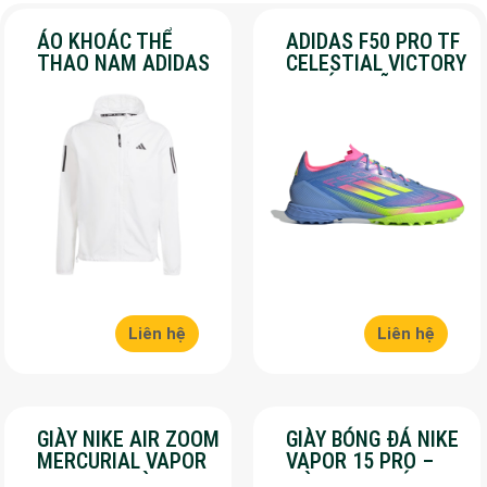
ÁO KHOÁC THỂ
ADIDAS F50 PRO TF
THAO NAM ADIDAS
CELESTIAL VICTORY
– OWN THE RUN –
– CHÍNH HÃNG –
MÀU TRẮNG
SALE 30%
Liên hệ
Liên hệ
GIÀY NIKE AIR ZOOM
GIÀY BÓNG ĐÁ NIKE
MERCURIAL VAPOR
VAPOR 15 PRO –
16 PRO – MÀU
MÀU XANH LÁ –