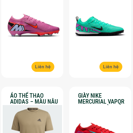
HỒNG – SALE 50%
SALE 50%
Liên hệ
Liên hệ
ÁO THỂ THAO
GIÀY NIKE
ADIDAS – MÀU NÂU
MERCURIAL VAPOR
– SALE 30%
16 PRO – MÀU ĐỎ –
SALE 30%