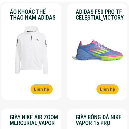
ÁO KHOÁC THỂ
ADIDAS F50 PRO TF
THAO NAM ADIDAS
CELESTIAL VICTORY
– OWN THE RUN –
– CHÍNH HÃNG –
MÀU TRẮNG
SALE 30%
Liên hệ
Liên hệ
GIÀY NIKE AIR ZOOM
GIÀY BÓNG ĐÁ NIKE
MERCURIAL VAPOR
VAPOR 15 PRO –
16 PRO – MÀU
MÀU XANH LÁ –