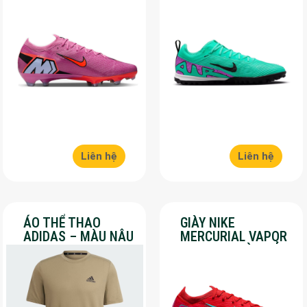
HỒNG – SALE 50%
SALE 50%
Liên hệ
Liên hệ
ÁO THỂ THAO
GIÀY NIKE
ADIDAS – MÀU NÂU
MERCURIAL VAPOR
– SALE 30%
16 PRO – MÀU ĐỎ –
SALE 30%