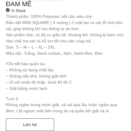
ĐAM MÊ
In Stock
Thành phần: 100% Polyester, kết cấu siêu nhẹ
Kiểu dệt MINI SQUARE ( ô vuông ) 2 mặt tạo ra các lỗ nhỏ trên
vải, giúp không khí lưu thông tự do hơn.
Sản phẩm nhẹ, có độ co giãn tốt, thoáng khí, không bị bám mùi
Hạn chế ma sát và hỗ trợ tốt cho việc chạy bộ.
Size: S – M – L – XL – 2XL
Màu sắc: Trắng, Xanh corban, Xám, Xanh-Đen, Đen
*Chi tiết bảo quản áo:
– Không sử dụng chất tẩy
– Không sấy khô, không giặt khô
– Ủi với nhiệt độ thấp, dưới 40 độ C
– Giặt bằng nước lạnh
*Lưu ý:
Không ngâm trong nước giặt, xả vải quá lâu hoặc ngâm qua
đêm. Lật ngược mặt bên trong áo và quần khi giặt và ủi
Liên hệ