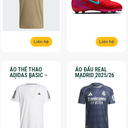
Liên hệ
Liên hệ
ÁO THỂ THAO
ÁO ĐẤU REAL
ADIDAS BASIC –
MADRID 2025/26
MÀU TRẮNG – SALE
SÂN KHÁCH – SALE
70%
50%