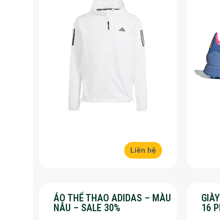
Liên hệ
ÁO THỂ THAO ADIDAS – MÀU
GIÀ
NÂU – SALE 30%
16 
30%