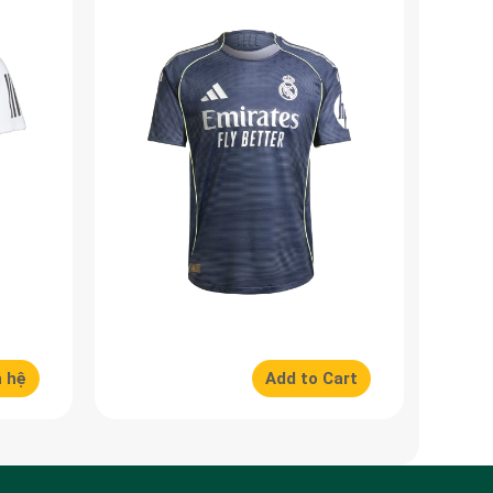
n hệ
Add to Cart