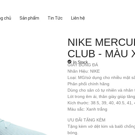
ng chủ
Sản phẩm
Tin Tức
Liên hệ
NIKE MERCU
CLUB - MÀU 
In Stock
GIÀY BÓNG ĐÁ
Nhãn Hiệu: NIKE
Loại: MG/sử dụng cho nhiều mặt s
Phân phối chính hãng
Dùng cho sân cỏ tự nhiên và nhân 
Lót trong êm ái, thân giày giúp tă
Kích thước: 38.5, 39, 40, 40.5, 41, 
Màu sắc: Xanh trắng
ƯU ĐÃI TẶNG KÈM
Tặng kèm vớ dệt kim và balô chốn
bóng.