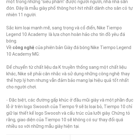
một trong những "siêu phẩm" được người người, nhà nhà săn 
đón. Đây là mẫu giày phổ thông hot-hit nhất dành cho sân cỏ tự 
nhiên 11 người.

Sắc kim loại mạnh mẽ, sang trọng và cổ điển, Nike Tiempo 
Legend 10 Academy  là lựa chọn hoàn hảo cho tín đồ yêu đá 
bóng.

Về 
công nghệ
 của phiên bản Giày đá bóng Nike Tiempo Legend 
10 Academy MG:

Để chuyển từ chất liệu da K truyền thống sang một chất liệu 
khác, Nike sẽ phải cân nhắc và sử dụng những công nghệ thay 
thế hợp lý hơn nhưng vẫn đảm bảo mang lại hiệu quả tốt nhất 
cho người chơi.

- Đặc biệt, các đường gấp khúc ở đầu mũi giày và một phần đục 
lỗ ở trên logo Swoosh của Tiempo 9 sẽ bị loại bỏ, Tiempo 10 chỉ 
giữ lại thiết kế logo Swoosh và cấu trúc của lưỡi giày. Chứng tỏ 
rằng, giao diện của Tiempo 10 sẽ không có sự thay đổi quá 
nhiều so với những mẫu giày hiện tại.