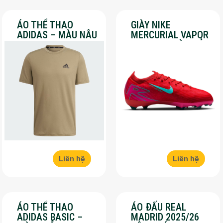
ÁO THỂ THAO
GIÀY NIKE
ADIDAS – MÀU NÂU
MERCURIAL VAPOR
– SALE 30%
16 PRO – MÀU ĐỎ –
SALE 30%
Liên hệ
Liên hệ
ÁO THỂ THAO
ÁO ĐẤU REAL
ADIDAS BASIC –
MADRID 2025/26