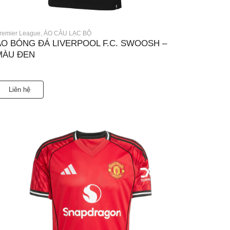
remier League
,
ÁO CÂU LẠC BỘ
ÁO BÓNG ĐÁ LIVERPOOL F.C. SWOOSH –
MÀU ĐEN
Liên hệ