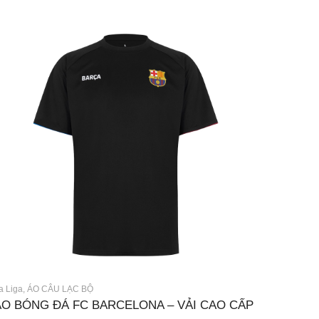
a Liga
,
ÁO CÂU LẠC BỘ
ÁO BÓNG ĐÁ FC BARCELONA – VẢI CAO CẤP