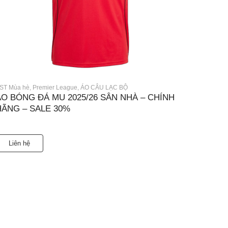
ST Mùa hè
,
Premier League
,
ÁO CÂU LẠC BỘ
ÁO BÓNG ĐÁ MU 2025/26 SÂN NHÀ – CHÍNH
HÃNG – SALE 30%
Liên hệ