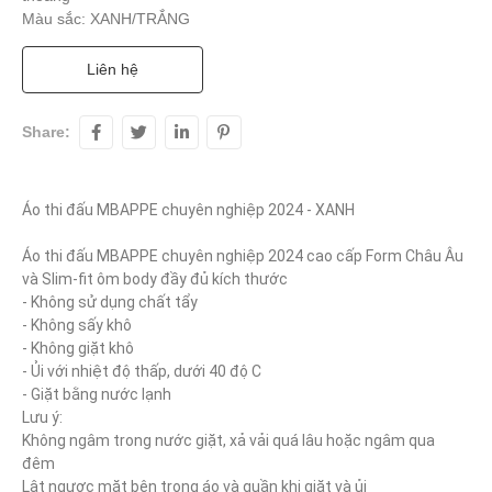
Màu sắc: XANH/TRẮNG
Liên hệ
Share:
Áo thi đấu MBAPPE chuyên nghiệp 2024 - XANH

Áo thi đấu MBAPPE chuyên nghiệp 2024 cao cấp Form Châu Âu 
và Slim-fit ôm body đầy đủ kích thước

- Không sử dụng chất tẩy

- Không sấy khô

- Không giặt khô

- Ủi với nhiệt độ thấp, dưới 40 độ C

- Giặt bằng nước lạnh

Lưu ý:

Không ngâm trong nước giặt, xả vải quá lâu hoặc ngâm qua 
đêm

Lật ngược mặt bên trong áo và quần khi giặt và ủi