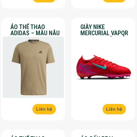
ÁO THỂ THAO
GIÀY NIKE
ADIDAS – MÀU NÂU
MERCURIAL VAPOR
– SALE 30%
16 PRO – MÀU ĐỎ –
SALE 30%
Liên hệ
Liên hệ