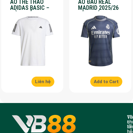
ÁO THỂ THAO
ÁO ĐẤU REAL
ADIDAS BASIC –
MADRID 2025/26
MÀU TRẮNG – SALE
SÂN KHÁCH – SALE
70%
50%
Liên hệ
Add to Cart
Về
Th
ch
tin
tôi
liê
hệ
Sả