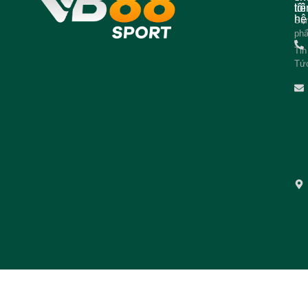
tôi
liê
hệ
Sả
ph
Tin
Tứ