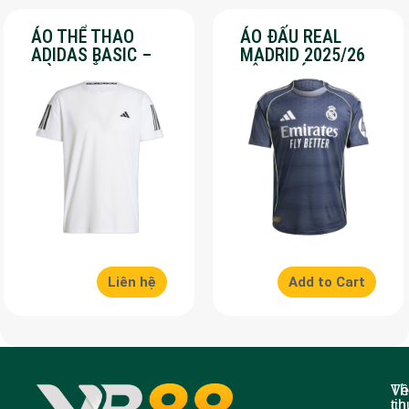
ÁO THỂ THAO
ÁO ĐẤU REAL
ADIDAS BASIC –
MADRID 2025/26
MÀU TRẮNG – SALE
SÂN KHÁCH – SALE
70%
50%
Liên hệ
Add to Cart
Về
Th
ch
tin