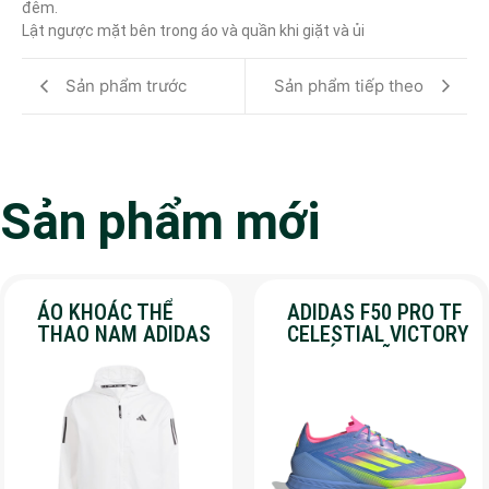
đêm.

Lật ngược mặt bên trong áo và quần khi giặt và ủi
Sản phẩm trước
Sản phẩm tiếp theo
Sản phẩm mới
ÁO KHOÁC THỂ
ADIDAS F50 PRO TF
THAO NAM ADIDAS
CELESTIAL VICTORY
– OWN THE RUN –
– CHÍNH HÃNG –
MÀU TRẮNG
SALE 30%