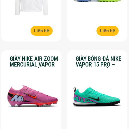
Liên hệ
Liên hệ
GIÀY NIKE AIR ZOOM
GIÀY BÓNG ĐÁ NIKE
MERCURIAL VAPOR
VAPOR 15 PRO –
16 PRO – MÀU
MÀU XANH LÁ –
HỒNG – SALE 50%
SALE 50%