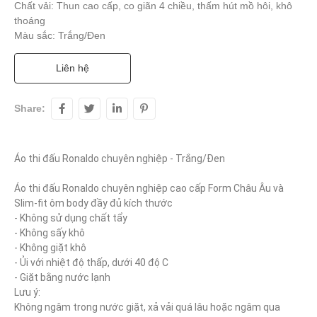
Chất vải: Thun cao cấp, co giãn 4 chiều, thấm hút mồ hôi, khô
thoáng
Màu sắc: Trắng/Đen
Liên hệ
Share:
Áo thi đấu Ronaldo chuyên nghiệp - Trắng/Đen

Áo thi đấu Ronaldo chuyên nghiệp cao cấp Form Châu Âu và 
Slim-fit ôm body đầy đủ kích thước

- Không sử dụng chất tẩy

- Không sấy khô

- Không giặt khô

- Ủi với nhiệt độ thấp, dưới 40 độ C

- Giặt bằng nước lạnh

Lưu ý:

Không ngâm trong nước giặt, xả vải quá lâu hoặc ngâm qua 