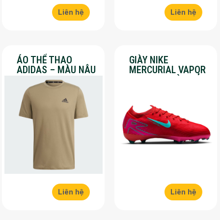
Liên hệ
Liên hệ
ÁO THỂ THAO
GIÀY NIKE
ADIDAS – MÀU NÂU
MERCURIAL VAPOR
– SALE 30%
16 PRO – MÀU ĐỎ –
SALE 30%
Liên hệ
Liên hệ