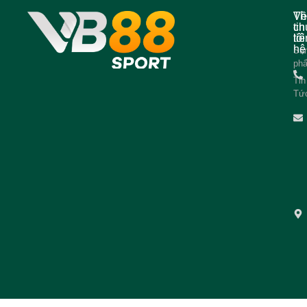
Về
Th
ch
tin
tôi
liê
hệ
Sả
ph
Tin
Tứ