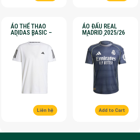
ÁO THỂ THAO
ÁO ĐẤU REAL
ADIDAS BASIC –
MADRID 2025/26
MÀU TRẮNG – SALE
SÂN KHÁCH – SALE
70%
50%
Liên hệ
Add to Cart