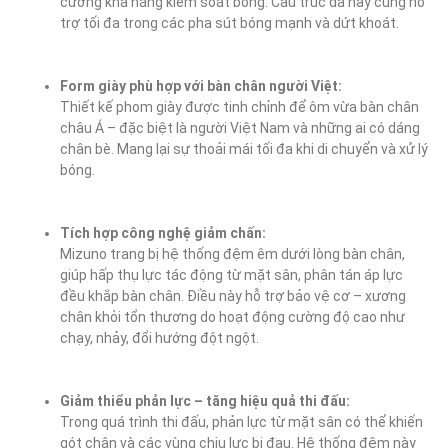
cường khả năng kiểm soát bóng. Cấu trúc da này cũng hỗ 
trợ tối đa trong các pha sút bóng mạnh và dứt khoát.
Form giày phù hợp với bàn chân người Việt:
Thiết kế phom giày được tinh chỉnh để ôm vừa bàn chân 
châu Á – đặc biệt là người Việt Nam và những ai có dáng 
chân bè. Mang lại sự thoải mái tối đa khi di chuyển và xử lý 
bóng.
Tích hợp công nghệ giảm chấn:
Mizuno trang bị hệ thống đệm êm dưới lòng bàn chân, 
giúp hấp thụ lực tác động từ mặt sân, phân tán áp lực 
đều khắp bàn chân. Điều này hỗ trợ bảo vệ cơ – xương 
chân khỏi tổn thương do hoạt động cường độ cao như 
chạy, nhảy, đổi hướng đột ngột.
Giảm thiểu phản lực – tăng hiệu quả thi đấu:
Trong quá trình thi đấu, phản lực từ mặt sân có thể khiến 
gót chân và các vùng chịu lực bị đau. Hệ thống đệm này 