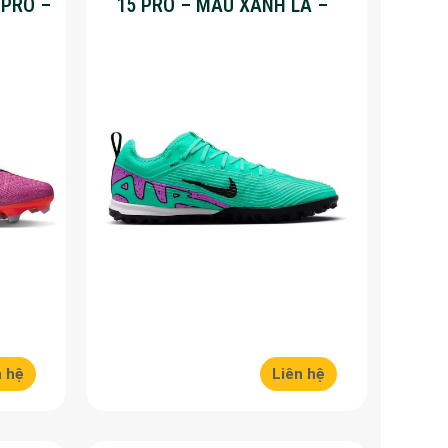
 PRO –
15 PRO – MÀU XANH LÁ –
%
SALE 50%
n hệ
Liên hệ