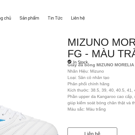
ng chủ
Sản phẩm
Tin Tức
Liên hệ
MIZUNO MOR
FG - MÀU TR
In Stock
Giày đá bóng MIZUNO MORELIA
Nhãn Hiệu: Mizuno
Loại: Sân cỏ nhân tạo
Phân phối chính hãng
Kích thước: 38.5, 39, 40, 40.5, 41, 
Phần upper da Kangaroo cao cấp, 
giúp kiểm soát bóng chân thật và 
Màu sắc: Màu trắng
Liên hệ