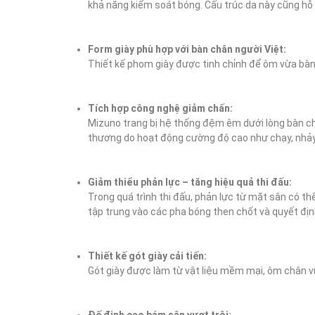
khả năng kiểm soát bóng. Cấu trúc da này cũng hỗ 
Form giày phù hợp với bàn chân người Việt:
Thiết kế phom giày được tinh chỉnh để ôm vừa bàn c
Tích hợp công nghệ giảm chấn:
Mizuno trang bị hệ thống đệm êm dưới lòng bàn châ
thương do hoạt động cường độ cao như chạy, nhảy
Giảm thiểu phản lực – tăng hiệu quả thi đấu:
Trong quá trình thi đấu, phản lực từ mặt sân có th
tập trung vào các pha bóng then chốt và quyết địn
Thiết kế gót giày cải tiến:
Gót giày được làm từ vật liệu mềm mại, ôm chân vừ
Đế đinh cao bám sân vượt trội: