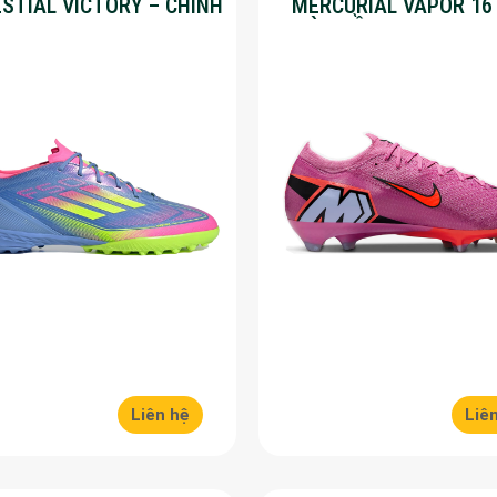
ESTIAL VICTORY – CHÍNH
MERCURIAL VAPOR 16
G – SALE 30%
MÀU HỒNG – SALE 50
Liên hệ
Liê