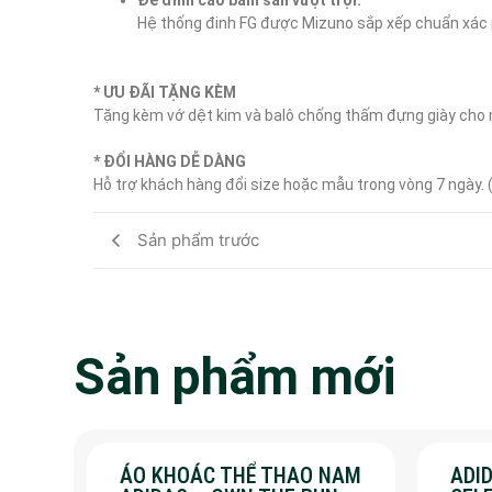
Hệ thống đinh FG được Mizuno sắp xếp chuẩn xác nh
* ƯU ĐÃI TẶNG KÈM
Tặng kèm vớ dệt kim và balô chống thấm đựng giày cho m
* ĐỔI HÀNG DỄ DÀNG
Hỗ trợ khách hàng đổi size hoặc mẫu trong vòng 7 ngày.
Sản phẩm trước
Sản phẩm mới
ÁO KHOÁC THỂ THAO NAM
ADID