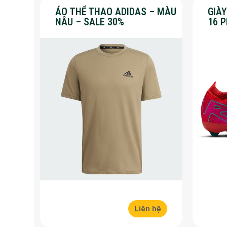
ÁO THỂ THAO ADIDAS – MÀU
GIÀ
NÂU – SALE 30%
16 
30%
Liên hệ