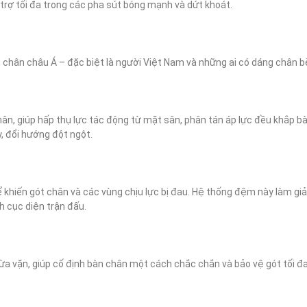
trợ tối đa trong các pha sút bóng mạnh và dứt khoát.
hân châu Á – đặc biệt là người Việt Nam và những ai có dáng chân bè. 
n, giúp hấp thụ lực tác động từ mặt sân, phân tán áp lực đều khắp bàn
, đổi hướng đột ngột.
ể khiến gót chân và các vùng chịu lực bị đau. Hệ thống đệm này làm gi
h cục diện trận đấu.
a vặn, giúp cố định bàn chân một cách chắc chắn và bảo vệ gót tối đa 