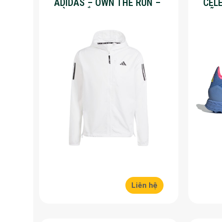
ADIDAS – OWN THE RUN –
CEL
MÀU TRẮNG
HÃN
Liên hệ